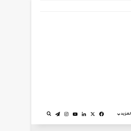
‫X
فيسبوك
لينكدإن
‫YouTube
انستقرام
تيلقرام
لمزيد
بحث عن