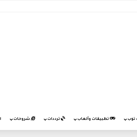
 توب
تطبيقات وألعاب
ترددات
شروحات
ا