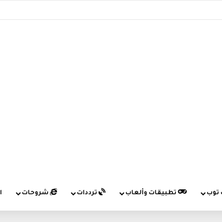
 توب
تطبيقات وألعاب
ترددات
شروحات
ا