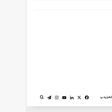
‫X
فيسبوك
لينكدإن
‫YouTube
انستقرام
تيلقرام
لمزيد
بحث عن