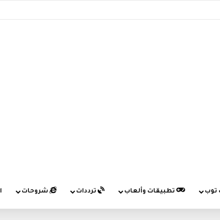
 توب
تطبيقات وألعاب
ترددات
شروحات
ا