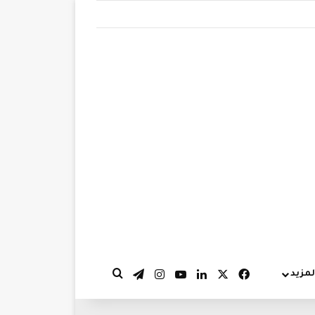
‫X
فيسبوك
لينكدإن
‫YouTube
انستقرام
تيلقرام
لمزيد
بحث عن