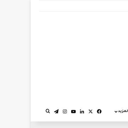
‫X
فيسبوك
لينكدإن
‫YouTube
انستقرام
تيلقرام
لمزيد
بحث عن