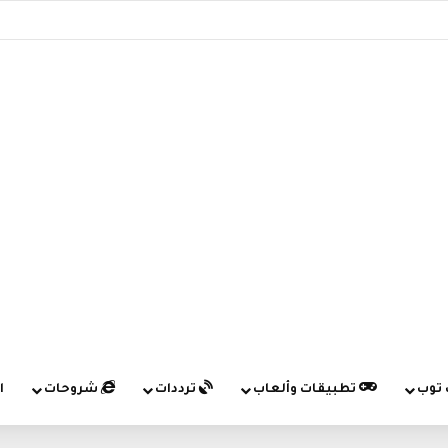
 توب
تطبيقات وألعاب
ترددات
شروحات
ا