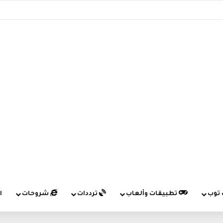
 توب
تطبيقات وألعاب
ترددات
شروحات
ا