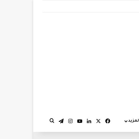
‫X
فيسبوك
لينكدإن
‫YouTube
انستقرام
تيلقرام
لمزيد
بحث عن