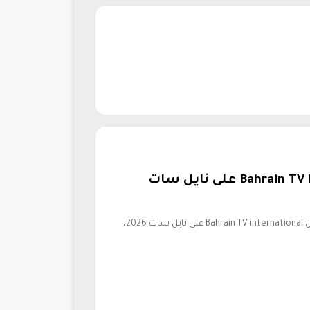
تردد قنوات البحرين Bahrain TV international على نايل سات
رصد موقع “السعودية تك” ظهور تردد قنوات البحرين Bahrain TV international على نايل سات 2026،