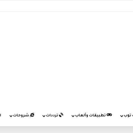
 توب
تطبيقات وألعاب
ترددات
شروحات
ا