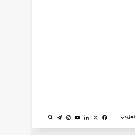
‫X
فيسبوك
لينكدإن
‫YouTube
انستقرام
تيلقرام
لمزيد
بحث عن