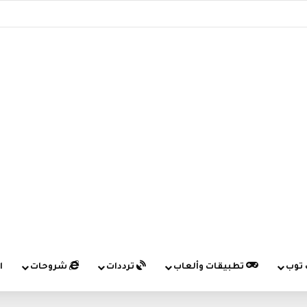
 توب
تطبيقات وألعاب
ترددات
شروحات
ا