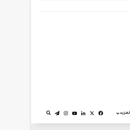
‫X
فيسبوك
لينكدإن
‫YouTube
انستقرام
تيلقرام
لمزيد
بحث عن