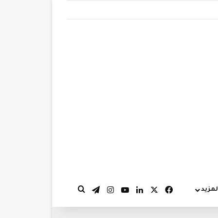
‫X
فيسبوك
لينكدإن
‫YouTube
انستقرام
تيلقرام
لمزيد
بحث عن