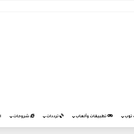
 توب
تطبيقات وألعاب
ترددات
شروحات
ا