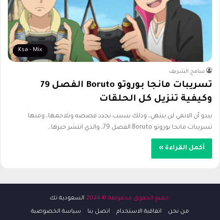
Ksa - Mix
سامح الشريف
تسريبات مانجا بوروتو Boruto الفصل 79
وكيفية تنزيل كل الحلقات
يبدو أن الانمي لن ينتهي، وذلك بسبب تجدد قصصه وتلاحمها، ومنها
تسريبات مانجا بوروتو Boruto الفصل 79، والذي انتشر خبرها…
أكمل القراءة »
:جميع الحقوق محفوظة © 2024
السعودية تك
من نحن
اتفاقية الاستخدام
اتصل بنا
سياسة الخصوصية