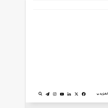
‫X
فيسبوك
لينكدإن
‫YouTube
انستقرام
تيلقرام
لمزيد
بحث عن