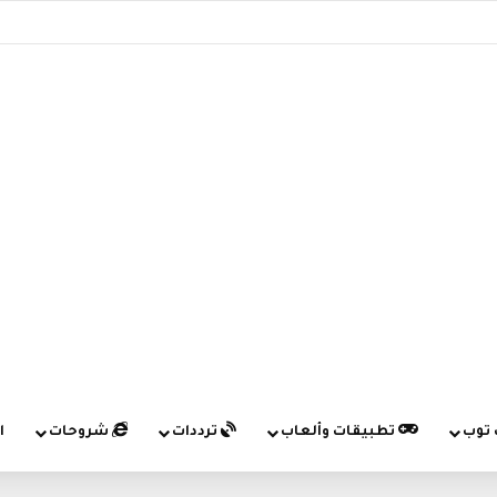
 توب
تطبيقات وألعاب
ترددات
شروحات
ا