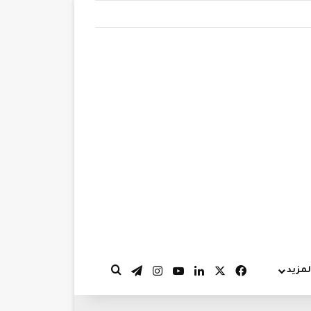
‫X
فيسبوك
لينكدإن
‫YouTube
انستقرام
تيلقرام
لمزيد
بحث عن