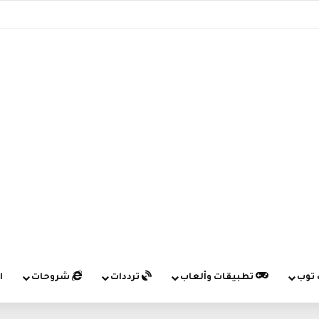
 توب
تطبيقات وألعاب
ترددات
شروحات
ا