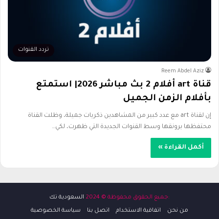
تردد القنوات
Reem Abdel Aziz
قناة art أفلام 2 بث مباشر 2026| استمتع
بأفلام الزمن الجميل
إن لقناة art مع عدد كبير من المشاهدين ذكريات جميلة، وظلت القناة
محتفظها برونقها وسط القنوات الجديدة التي ظهرت، لكي…
أكمل القراءة »
:جميع الحقوق محفوظة © 2024
السعودية تك
من نحن
اتفاقية الاستخدام
اتصل بنا
سياسة الخصوصية