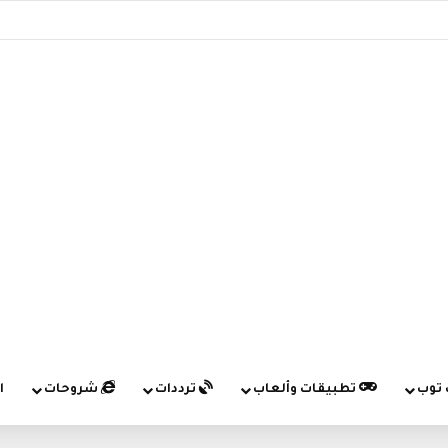
 توب
تطبيقات وألعاب
ترددات
شروحات
ا