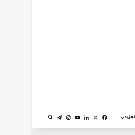
‫X
فيسبوك
لينكدإن
‫YouTube
انستقرام
تيلقرام
لمزيد
بحث عن