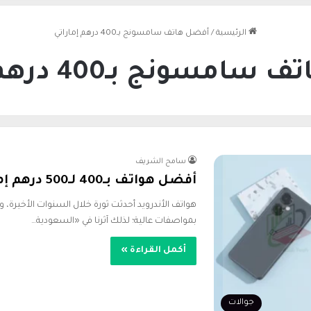
الرئيسية
/
أفضل هاتف سامسونج بـ400 درهم إماراتي
سونج بـ400 درهم إماراتي
سامح الشريف
أفضل هواتف بـ400 لـ500 درهم إماراتي 2026.. أفضل تشكيلة
هواتف الأندرويد أحدثت ثورة خلال السنوات الأخير
بمواصفات عالية؛ لذلك آثرنا في «السعودية…
أكمل القراءة »
جوالات