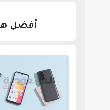
أفضل هاتف سام