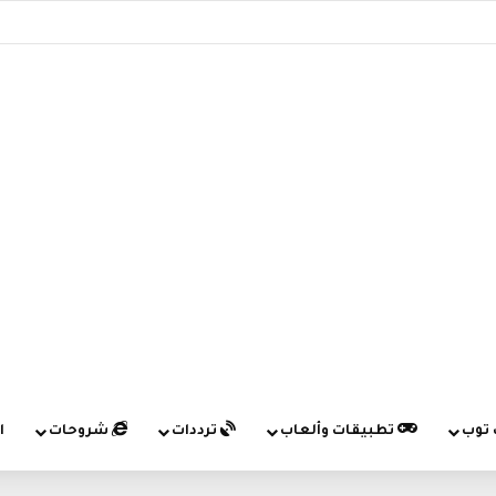
 توب
تطبيقات وألعاب
ترددات
شروحات
ا