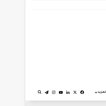
‫X
فيسبوك
لينكدإن
‫YouTube
انستقرام
تيلقرام
لمزيد
بحث عن