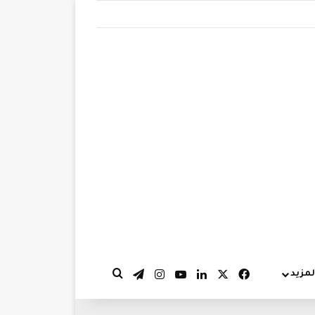
‫X
فيسبوك
لينكدإن
‫YouTube
انستقرام
تيلقرام
لمزيد
بحث عن