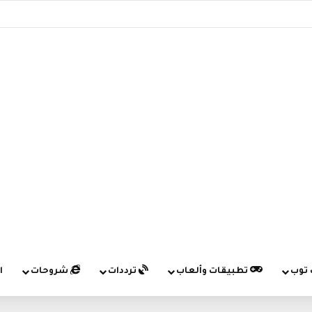
 توب
تطبيقات وألعاب
ترددات
شروحات
ا