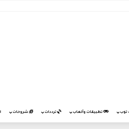
 توب
تطبيقات وألعاب
ترددات
شروحات
ا