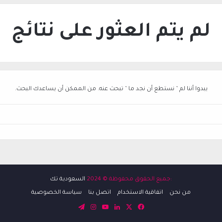
لم يتم العثور على نتائج
يبدوا أننا لم ’ نستطع أن نجد ما ’ تبحث عنه. من الممكن أن يساعدك البحث.
:جميع الحقوق محفوظة © 2024
السعودية تك
من نحن
اتفاقية الاستخدام
اتصل بنا
سياسة الخصوصية
‫X
فيسبوك
لينكدإن
‫YouTube
انستقرام
تيلقرام