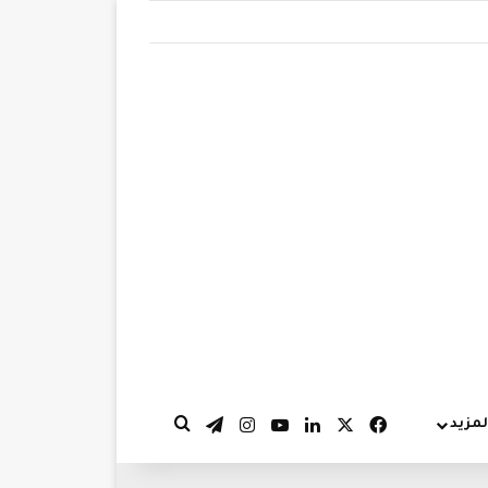
‫X
فيسبوك
لينكدإن
‫YouTube
انستقرام
تيلقرام
لمزيد
بحث عن