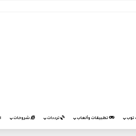
 توب
تطبيقات وألعاب
ترددات
شروحات
ا