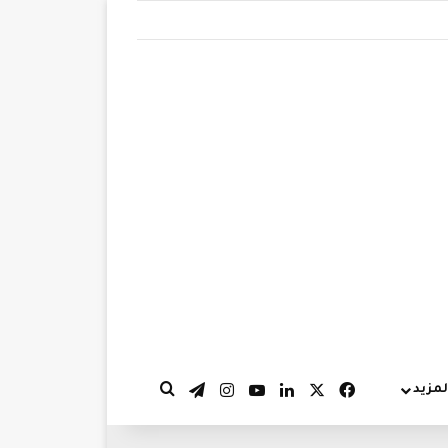
‫X
فيسبوك
لينكدإن
‫YouTube
انستقرام
تيلقرام
لمزيد
بحث عن