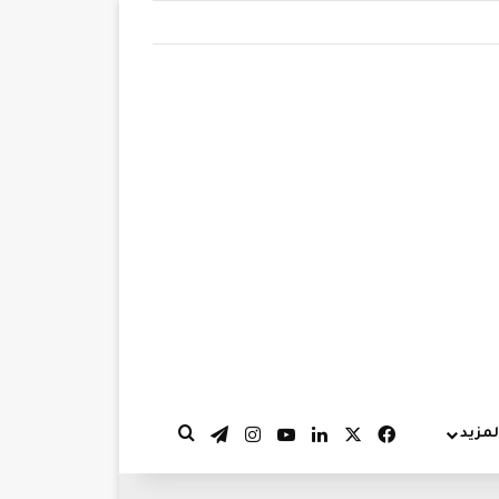
‫X
فيسبوك
لينكدإن
‫YouTube
انستقرام
تيلقرام
لمزيد
بحث عن