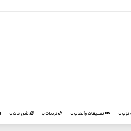
 توب
تطبيقات وألعاب
ترددات
شروحات
ا