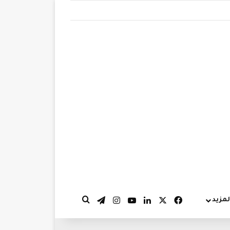
‫X
فيسبوك
لينكدإن
‫YouTube
انستقرام
تيلقرام
لمزيد
بحث عن