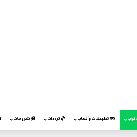
 توب
تطبيقات وألعاب
ترددات
شروحات
ا