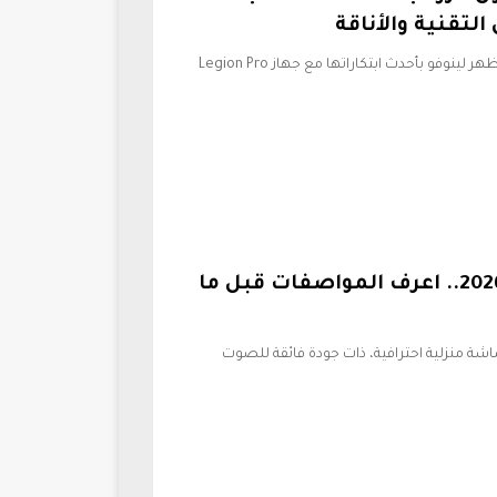
لتقنية والأناقة
في عالم الحواسيب المحمولة المخصصة للألعاب، تظهر لينوفو بأحدث ابتكاراتها مع جهاز Legion Pro
مميزات وعيوب شاشات شارب 2026.. اعرف المواصفات قبل ما
ة منزلية احترافية، ذات جودة فائقة للصوت