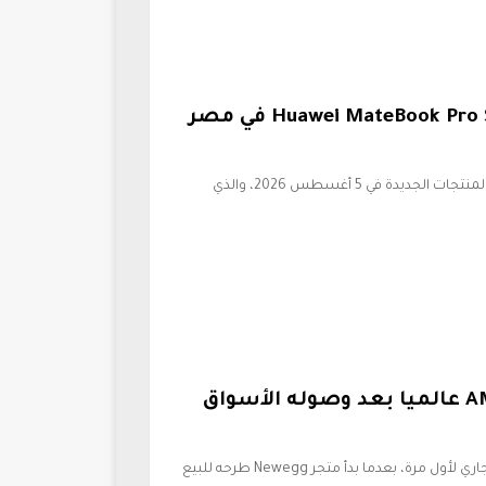
سعر ومواصفات لابتوب هواوي Huawei MateBook Pro S في مصر
تستعد شركة هواوي لإقامة مؤتمرها الكبير لإطلاق المنتجات الجديدة في 5 أغسطس 2026، والذي
سعر معالج AMD Ryzen 7 7700X3D عالميا بعد وصوله الأسواق
دخل معالج AMD Ryzen 7 7700X3D مرحلة التوفر التجاري لأول مرة، بعدما بدأ متجر Newegg طرحه للبيع