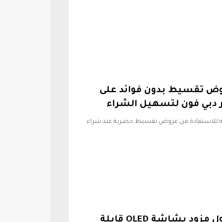
وض تقسيط بدون فوائد على
ر دبي فون لتسهيل الشراء
ائه للاستفادة من عروض تقسيط حصرية عند شراء
لينوفو تكشف عن حاسوب محمول مزود بشاشة OLED قابلة