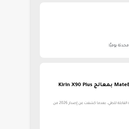
ثة يوميًّا.
هواوي تكشف عن MateBook Fold 2026 بمعالج Kirin X90 Plus
تواصل شركة هواوي تطوير فئة الحواسيب المحمولة القابلة للطي، بعدما كشفت عن إصدار 2026 من