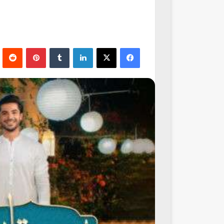
فيسبوك
‫X
لينكدإن
‏Tumblr
بينتيريست
‏Reddit