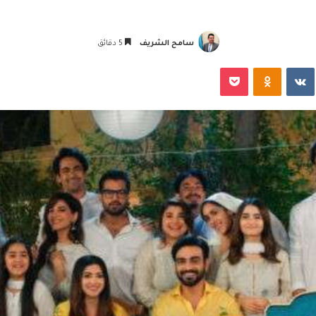
سامح الشريف
5 دقائق
‏VKontakte
Odnoklassniki
‫Pocket