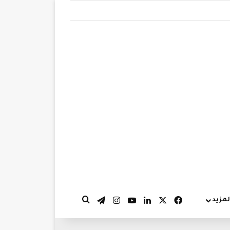
‫X
فيسبوك
لينكدإن
‫YouTube
انستقرام
تيلقرام
لمزيد
بحث عن