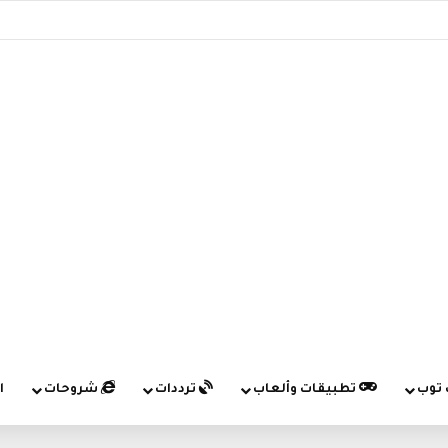
 توب
تطبيقات وألعاب
ترددات
شروحات
ا