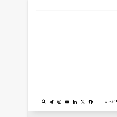
‫X
فيسبوك
لينكدإن
‫YouTube
انستقرام
تيلقرام
لمزيد
بحث عن