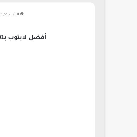
الرئيسية
/
كم
أفضل لابتوب بـ400 دولار للألعاب والتصميم والفوتوشوب 2026| وحوش إلكترونية