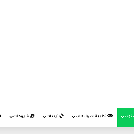
 توب
تطبيقات وألعاب
ترددات
شروحات
ا