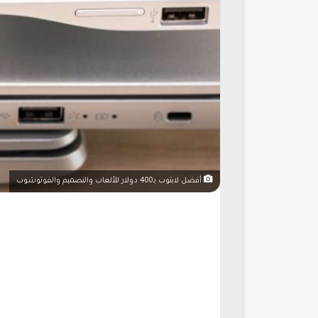
أفضل لابتوب بـ400 دولار للألعاب والتصميم والفوتوشوب