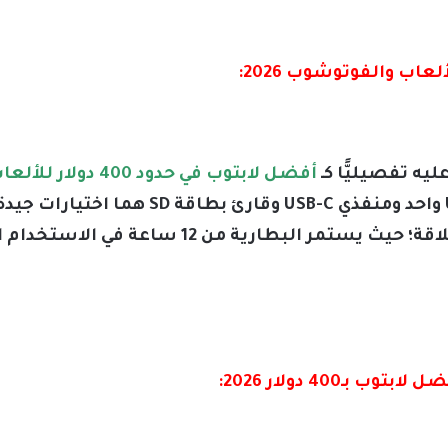
يه تفصيليًّا كـ
أفضل لابتوب في حدود 400 دولار للألعاب والفوتوشوب 2026
بكسل، كما يحتوي على منفذ USB-A واحد ومنفذي
المنافذ USB-C . كما إن بطاريته عملاقة؛ حيث يستمر