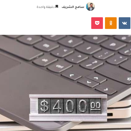
سامح الشريف
دقيقة واحدة
‏VKontakte
Odnoklassniki
‫Pocket