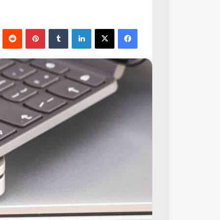
فيسبوك
‫X
لينكدإن
‏Tumblr
بينتيريست
‏Reddit