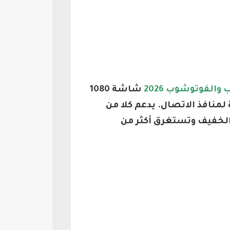
شاشة 1080
 USB-C وقارئ بطاقة SD هما اختيارات جيدة لمنافذ الاتصال. يدعم كلا من
 البطارية من 12 ساعة في الاستخدام الخفيف وتستغرق أكثر من