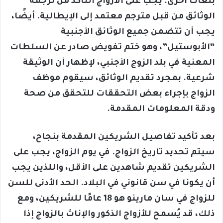
بلغات أخرى. يجب على الأزواج التأكد من ترجمة
الوثائق من قبل مترجم معتمد إلى الإيطالية. أيضًا،
يجب أن تتضمن جميع الوثائق الأجنبية
“الأبوستيل”، وهو ختم تفويض صادر عن السلطات
المعنية في بلد الزوج الأجنبي، لإظهار أن الوثيقة
شرعية. بمجرد تقديم الوثائق، سيقوم موظف
الزواج بإجراء بعض التحققات للتحقق من صحة
ودقة المعلومات المقدمة.
بعد تأكيد تفاصيل الشريكين المقدمة بنجاح،
سيتم تحديد تاريخ الزواج. في يوم الزواج، يجب على
الشريكين تقديم شاهدين على الأقل، واللذين يجب
أن يكونا في سن قانوني في البلاد. الحد الأدنى للسن
للزواج في سان مارينو هو 18 عامًا للشريكين، ومع
ذلك، قد يُسمح للأزواج الذكور والإناث بالزواج إذا