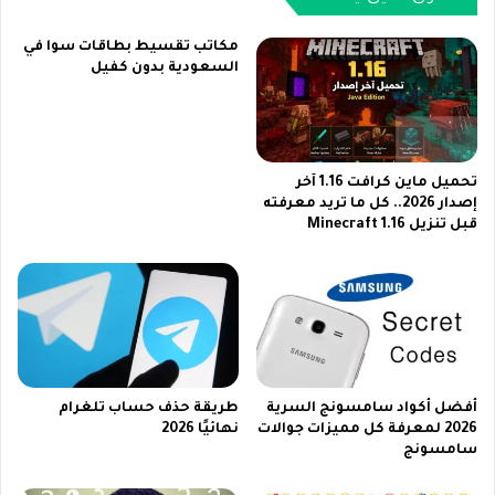
ا
ي
ي
ب
مكاتب تقسيط بطاقات سوا في
م
ـ
السعودية بدون كفيل
ج
2
ا
5
ن
0
ي
0
ب
ج
تحميل ماين كرافت 1.16 آخر
د
إصدار 2026.. كل ما تريد معرفته
ن
قبل تنزيل Minecraft 1.16
و
ي
ن
ه
ر
2
و
0
ت
2
2
3
0
|
2
ا
أفضل أكواد سامسونج السرية
طريقة حذف حساب تلغرام
6
ل
2026 لمعرفة كل مميزات جوالات
نهائيًا 2026
ح
سامسونج
ق
ا