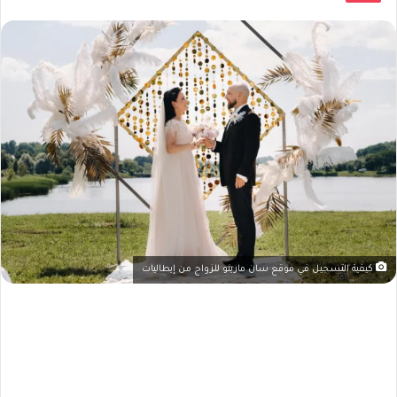
كيفية التسجيل في موقع سان مارينو للزواج من إيطاليات