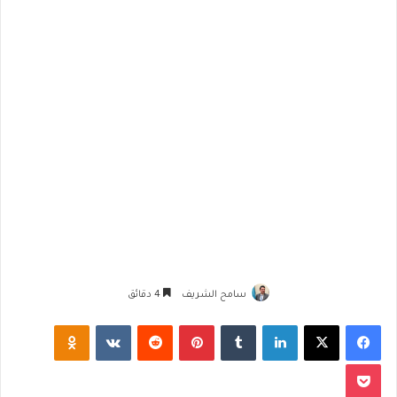
سامح الشريف
4 دقائق
فيسبوك
‫X
لينكدإن
‏Tumblr
بينتيريست
‏Reddit
‏VKontakte
Odnoklassniki
‫Pocket