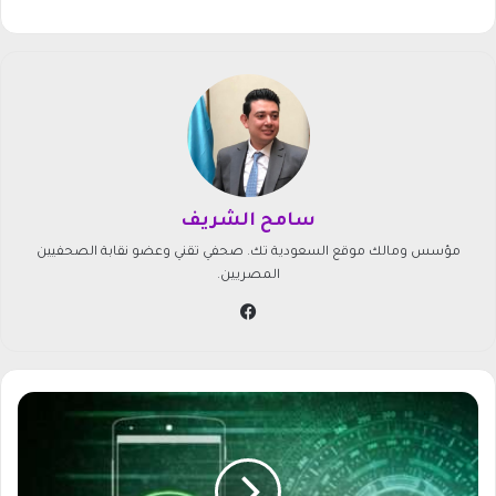
سامح الشريف
مؤسس ومالك موقع السعودية تك. صحفي تقني وعضو نقابة الصحفيين
المصريين.
في
سب
وك
ت
ن
ز
ي