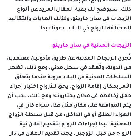
على شهادة زواج، ثم إجراء حفلة زفاف رمزية بعد
ذلك. سيوضح لك بقية المقال المزيد عن أنواع
الزيجات في سان مارينو، وكذلك العادات والتقاليد
المختلفة للزواج في البلاد. دعونا نبدأ.
الزيجات المدنية في سان مارينو:
تُجرى الزيجات المدنية عن طريق مأذونين معتمدين
من الدولة، وتُعقد في سجل مدني. ومع ذلك، تظهر
السلطات المدنية في البلاد مرونة عندما يتعلق
الأمر بمكان إقامة الزواج. يحق للأزواج اختيار إجراء
حفل زفافهم في مكان يختارونه؛ ومع ذلك، يجب أن
يتم الموافقة على مكان مثل هذا، سواء كان في
الهواء الطلق أو في الداخل، من قبل سلطة الزواج
المعنية. تبدأ إجراءات الزواج بتقديم إعلان نية
الزواج من قبل الزوجين. يجب تقديم الإعلان في دار