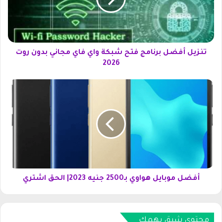
ل
أ
ف
ض
ل
ب
تنزيل أفضل برنامج فتح شبكة واي فاي مجاني بدون روت
ر
2026
ن
ا
أ
م
ف
ج
ض
ف
ل
ت
م
ح
و
ش
ب
ب
ا
ك
ي
ة
ل
أفضل موبايل هواوي بـ2500 جنيه 2023| الحق اشتري
و
ه
ا
و
ي
ا
ف
محتوى شيق يهمك
و