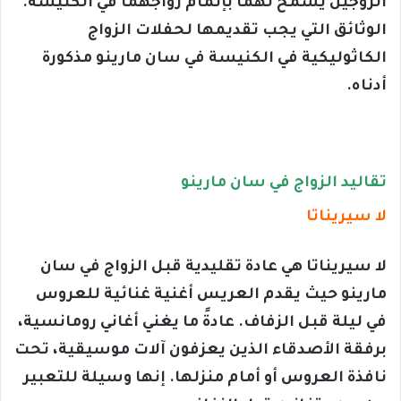
الزوجين يُسمح لهما بإتمام زواجهما في الكنيسة.
الوثائق التي يجب تقديمها لحفلات الزواج
الكاثوليكية في الكنيسة في سان مارينو مذكورة
أدناه.
تقاليد الزواج في سان مارينو
لا سيريناتا
لا سيريناتا هي عادة تقليدية قبل الزواج في سان
مارينو حيث يقدم العريس أغنية غنائية للعروس
في ليلة قبل الزفاف. عادةً ما يغني أغاني رومانسية،
برفقة الأصدقاء الذين يعزفون آلات موسيقية، تحت
نافذة العروس أو أمام منزلها. إنها وسيلة للتعبير