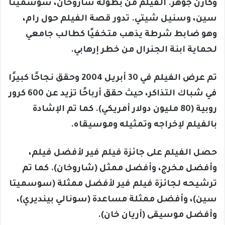
وكارن جوهر. الفيلم من بطولة شاروخان، سوشميتا
سين، وسنيل شيتي. تدور قصة الفيلم حول رام،
وهو ضابط شرطة يذهب متخفيًا كطالب جامعي
لحماية ابنة الجنرال من خطر إرهابي.
تم عرض الفيلم في 30 أبريل 2004 وحقق نجاحًا كبيرًا
في شباك التذاكر، حيث حقق أرباحًا تزيد عن 600 كرور
روبية (80 مليون دولار أمريكي). كما تم الإشادة
بالفيلم لإخراجه وتمثيله وموسيقاه.
حصل الفيلم على جائزة فيلم فير لأفضل فيلم،
وأفضل مخرج، وأفضل ممثل (شاروخان). كما تم
ترشيحه لجائزة فيلم فير لأفضل ممثلة (سوسميتا
سين)، وأفضل ممثلة مساعدة (سونالي بينديري)،
وأفضل موسيقى (أريان خان).