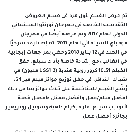
تم عرض الفيلم لأول مرة في قسم العروض
التقديمية الخاصة في مهرجان تورنتو السينمائي
الدولي لعام 2017 وتم عرضه أيضًا في مهرجان
مومباي السينمائي لعام 2017.
تم إصداره مسرحيًا
في الهند في 12 يناير 2018 وحظي بمراجعات إيجابية
في الغالب، مع إشادة خاصة بأداء سينغ. حقق
الفيلم 10.51
كرور روبية هندية (US$1.3 مليون)
في
شباك التذاكر. في حفل توزيع جوائز فيلم فير 64،
رُشّح الفيلم للمنافسة على ثلاث جوائز بما في ذلك
أفضل فيلم/عمل وأفضل ممثل وأفضل قصة
لأنوديب سينغ. فاز فيكرام داهية وسونيل رودريغيز
بجائزة أفضل عمل.