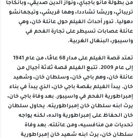
من بطولة مانو باجباي، ونواز الدين صديقي، وبانكاجا
تريباثي، وريشا تشاددا، وهما قريشي، وتيجمانشو
دهوليا. تدور أحداث الفيلم حول عائلة خان، وهي
عائلة عصابات تسيطر على تجارة الفحم في
واسيبور، البنغال الغربية.
تمتد قصة الفيلم على مدار 68 عامًا، من عام 1941
إلى عام 2009. تتبع الفيلم قصة ثلاثة أجيال من
عائلة خان، وهم باجي خان، وسلطان خان، وشهيد
خان. يبدأ الفيلم بقصة باجي خان، الذي يبدأ في بناء
إمبراطورية الفحم في واسيبور. بعد وفاة باجي خان،
يرث ابنه سلطان خان إمبراطوريته. يحاول سلطان
خان الحفاظ على إمبراطورية والده، لكنه يواجه
تحديات من منافسيه، ومن عائلته. بعد وفاة
سلطان خان، يرث ابنه شهيد خان إمبراطورية