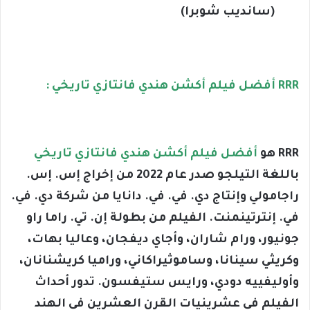
(سانديب شوبرا)
RRR أفضل فيلم أكشن هندي فانتازي تاريخي :
RRR هو
أفضل فيلم أكشن هندي فانتازي تاريخي
باللغة التيلجو صدر عام 2022 من إخراج إس. إس.
راجامولي وإنتاج دي. في. في. دانايا من شركة دي. في.
في. إنترتينمنت. الفيلم من بطولة إن. تي. راما راو
جونيور، ورام شاران، وأجاي ديفجان، وعاليا بهات،
وكريثي سينانا، وساموثيراكاني، وراميا كريشنانان،
وأوليفييه دودي، ورايس ستيفسون. تدور أحداث
الفيلم في عشرينيات القرن العشرين في الهند