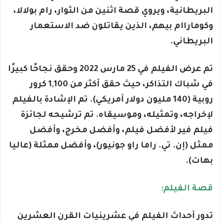
البريطانية، ويروي قصة اثنين من الثوار، رام بولالا،
وكوماراام بيهم، الذين يقاتلون ضد الاستعمار
البريطاني.
تم عرض الفيلم في 25 مارس 2022 وحقق نجاحًا كبيرًا
في شباك التذاكر، حيث حقق أكثر من 1,100 كرور
روبية (140 مليون دولار أمريكي). تم الإشادة بالفيلم
لإخراجه، وتمثيله، وموسيقاه. تم ترشيحه لجائزة
فيلم فير لأفضل فيلم، وأفضل مخرج، وأفضل
ممثل (إن. تي. راما راو جونيور)، وأفضل ممثلة (عاليا
بهات).
قصة الفيلم:
تدور أحداث الفيلم في عشرينيات القرن العشرين