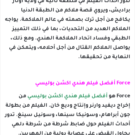
تدور أحداث الفيلم في منطقة نائية في ولاية أوتار
براديش، ويروي قصة ملاكم من الطبقة الدنيا
يكافح من أجل ترك بصمته في عالم الملاكمة. يواجه
الملاكم العديد من التحديات، بما في ذلك التمييز
الطبقي وفساد اتحاد الملاكمة الهندي. ومع ذلك،
يواصل الملاكم القتال من أجل أحلامه، ويتمكن في
النهاية من تحقيقها.
Force أفضل فيلم هندي اكشن بوليسي
Force هو
أفضل فيلم هندي اكشن بوليسي
من
إخراج ديفيد وارنر وإنتاج وديع خان. الفيلم من بطولة
جون أبراهام، وسونيكا سينها، وسونيل سينغ. تدور
أحداث الفيلم حول ضابط شرطة من شرطة دلهي
يحاول القبض على عصابة دولية من المهربين.