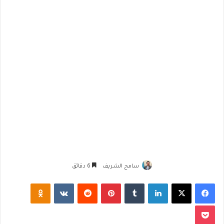
سامح الشريف
6 دقائق
فيسبوك
‫X
لينكدإن
‏Tumblr
بينتيريست
‏Reddit
‏VKontakte
Odnoklassniki
‫Pocket