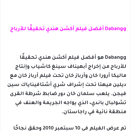
Dabangg أفضل فيلم أكشن هندي تحقيقًا للأرباح
Dabangg هو أفضل فيلم أكشن هندي تحقيقًا
للأرباح من إخراج أبهيناف سينغ كاشياب وإنتاج
ماليكا أرورا خان وأرباز خان تحت فيلم أرباز خان مع
ديلين ميهتا تحت إشراف شري أشتافيناياك سين
فيجن. يلعب سلمان خان دور ضابط شرطة القرى
تشولبال باندي، الذي يواجه الجريمة والعنف في
منطقة نائية في راجاستان.
تم عرض الفيلم في 10 سبتمبر 2010 وحقق نجاحًا