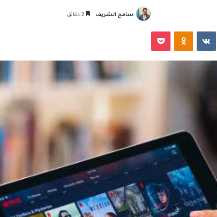
سامح الشريف
2 دقائق
‏VKontakte
Odnoklassniki
‫Pocket