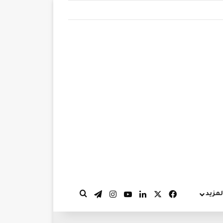
‫X
فيسبوك
لينكدإن
‫YouTube
انستقرام
تيلقرام
لمزيد
بحث عن