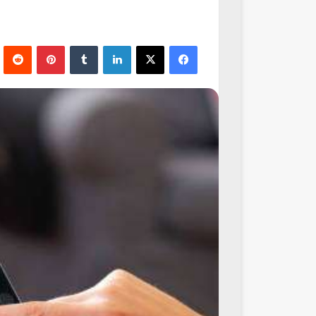
فيسبوك
‫X
لينكدإن
‏Tumblr
بينتيريست
‏Reddit