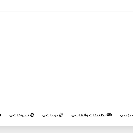
 توب
تطبيقات وألعاب
ترددات
شروحات
ا