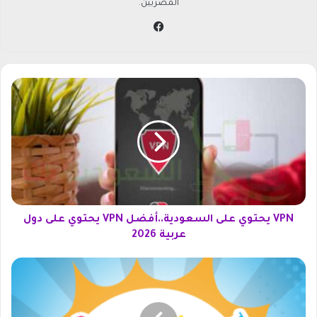
المصريين.
في
سب
وك
V
P
N
ي
ح
ت
و
ي
ع
ل
VPN يحتوي على السعودية..أفضل VPN يحتوي على دول
ى
عربية 2026
ا
ل
أ
س
ج
ع
د
و
د