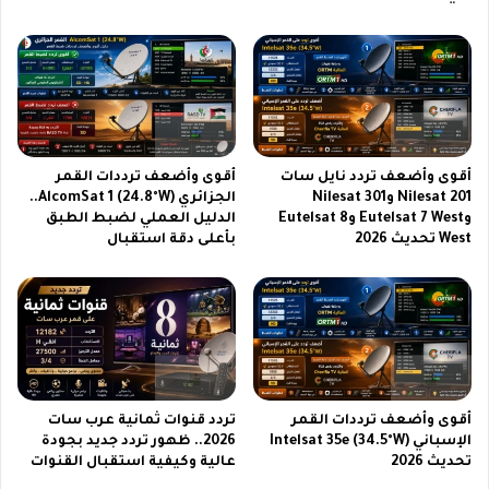
و
s
ل
h
ع
ن
ر
ا
ب
ي
ي
ل
ة
س
2
ا
أقوى وأضعف تردد نايل سات
أقوى وأضعف ترددات القمر
0
ت
Nilesat 201 وNilesat 301
الجزائري AlcomSat 1 (24.8°W)..
2
2
وEutelsat 7 West وEutelsat 8
الدليل العملي لضبط الطبق
6
0
West تحديث 2026
بأعلى دقة استقبال
2
6
أقوى وأضعف ترددات القمر
تردد قنوات ثمانية عرب سات
الإسباني Intelsat 35e (34.5°W)
2026.. ظهور تردد جديد بجودة
تحديث 2026
عالية وكيفية استقبال القنوات