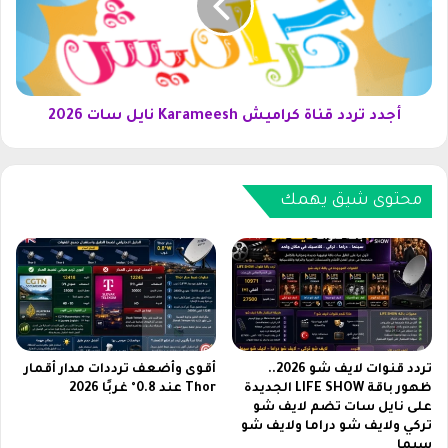
د
ت
ي
ر
ة
د
.
د
.
ق
أ
ن
أجدد تردد قناة كراميش Karameesh نايل سات 2026
ف
ا
ض
ة
ل
ك
V
محتوى شيق يهمك
ر
P
ا
N
م
ي
ي
ح
ش
ت
K
و
a
ي
r
ع
a
تردد قنوات لايف شو 2026..
أقوى وأضعف ترددات مدار أقمار
ل
ظهور باقة LIFE SHOW الجديدة
Thor عند 0.8° غربًا 2026
m
على نايل سات تضم لايف شو
ى
e
تركي ولايف شو دراما ولايف شو
د
e
سيما