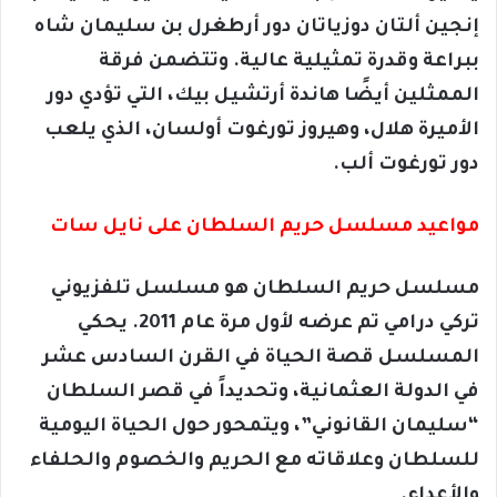
إنجين ألتان دوزياتان دور أرطغرل بن سليمان شاه
ببراعة وقدرة تمثيلية عالية. وتتضمن فرقة
الممثلين أيضًا هاندة أرتشيل بيك، التي تؤدي دور
الأميرة هلال، وهيروز تورغوت أولسان، الذي يلعب
دور تورغوت ألب.
مواعيد مسلسل حريم السلطان على نايل سات
مسلسل حريم السلطان هو مسلسل تلفزيوني
تركي درامي تم عرضه لأول مرة عام 2011. يحكي
المسلسل قصة الحياة في القرن السادس عشر
في الدولة العثمانية، وتحديداً في قصر السلطان
“سليمان القانوني”، ويتمحور حول الحياة اليومية
للسلطان وعلاقاته مع الحريم والخصوم والحلفاء
والأعداء.