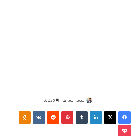
سامح الشريف
3 دقائق
فيسبوك
‫X
لينكدإن
‏Tumblr
بينتيريست
‏Reddit
‏VKontakte
Odnoklassniki
‫Pocket