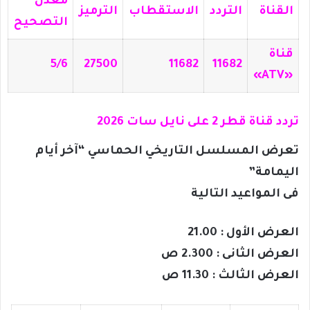
معدل
القناة
التردد
الاستقطاب
الترميز
التصحيح
قناة
5/6
27500
11682
11682
«ATV»
تردد قناة قطر 2 على نايل سات 2026
تعرض المسلسل التاريخي الحماسي “آخر أيام
اليمامة”
فى المواعيد التالية
العرض الأول : 21.00
العرض الثانى : 2.300 ص
العرض الثالث : 11.30 ص