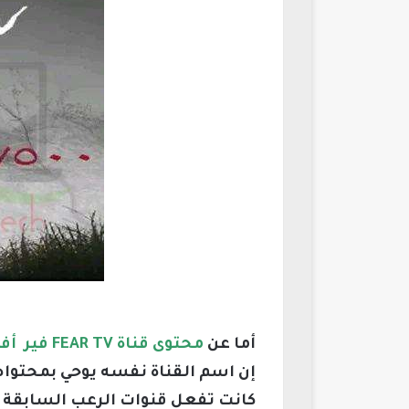
أما عن
محتوى قناة FEAR TV فير أفلام رعب
إن اسم القناة نفسه يوحي بمحتواه،
كانت تفعل قنوات الرعب السابقة وا