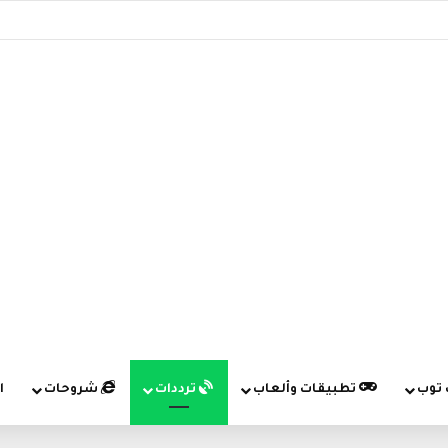
 توب
تطبيقات وألعاب
ترددات
شروحات
ا