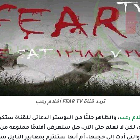
تردد قناة FEAR TV أفلام رعب
، والظاهر جليًّا من البوستر الدعائي للقناة س
 لكن لا نعلم حتى الآن، هل ستعرض أفلامًا ممنوعة من 
لتي أدت إلى حجبها، أم أنها ستلتزم بمعايير النايل س