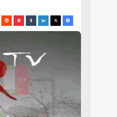
فيسبوك
‫X
لينكدإن
‏Tumblr
بينتيريست
‏Reddit