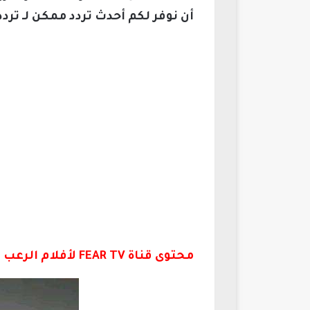
أن نوفر لكم أحدث تردد ممكن لـ تردد قناة FEAR TV لأفلام الرعب نايل
محتوى قناة FEAR TV لأفلام الرعب 2026