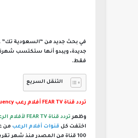
في بحث جديد من “السعودية تك” ع
جديدة، ويبدو أنها ستكتسب شهرة 
فقط.
التنقل السريع
تردد قناة FEAR TV أفلام رعب fear tv channel frequency
وظهر
تردد قناة FEAR TV لأفلام الرعب نايل سات 2026 fear tv channel frequency
اختفت كل
قنوات أفلام الرعب
من عل
100 قناة من المصدر منذ شهر تق