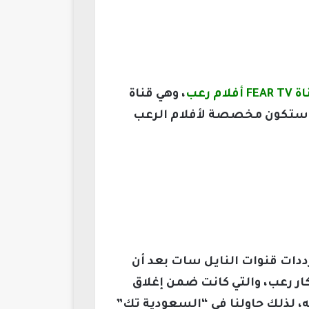
فلام رعب
، وهي قناة
ا ستكون مخصصة لأفلام الرعب
ات قنوات النايل سات بعد أن
ر رعب، والتي كانت ضمن إغلاق
ه، لذلك حاولنا في “السعودية تك”