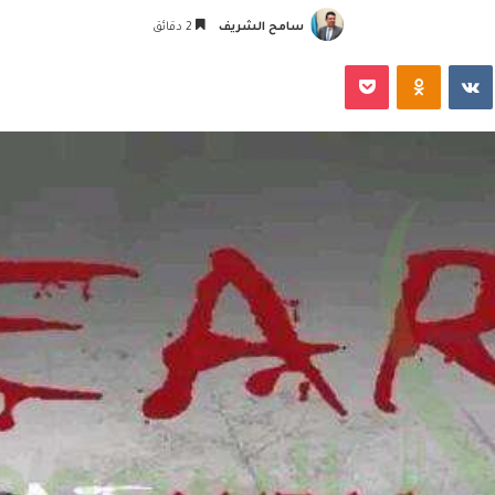
سامح الشريف
2 دقائق
‏VKontakte
Odnoklassniki
‫Pocket