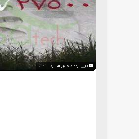
تنزيل تردد قناة فير fear رعب 2024