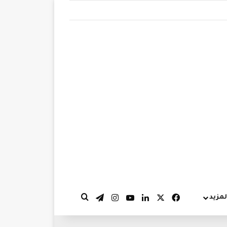
‫X
فيسبوك
لينكدإن
‫YouTube
انستقرام
تيلقرام
لمزيد
بحث عن