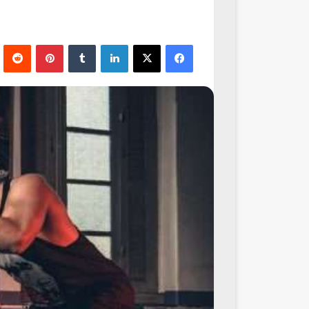
فيسبوك
‫X
لينكدإن
‏Tumblr
بينتيريست
‏Reddit