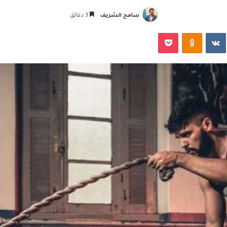
سامح الشريف
3 دقائق
‏VKontakte
Odnoklassniki
‫Pocket