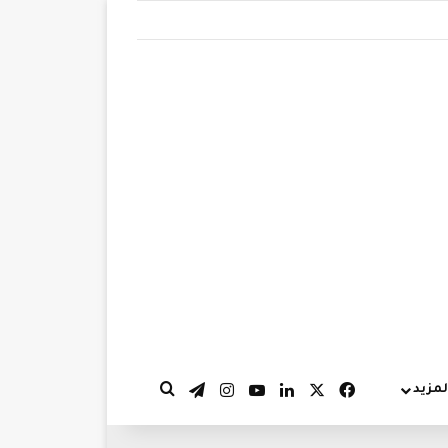
‫X
فيسبوك
لينكدإن
‫YouTube
انستقرام
تيلقرام
لمزيد
بحث عن