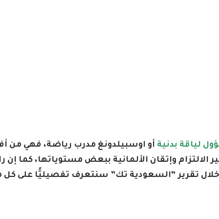
ل لياقة بدنية
أو
اوسبيلدونغ مدرب رياضة
، فهي من أ
ر الالتزام وإتقان الألمانية ببعض مستوياتها، كما إن 
ن خلال تقرير “السعودية تك” سنتعرف تفصيليًّا على كل