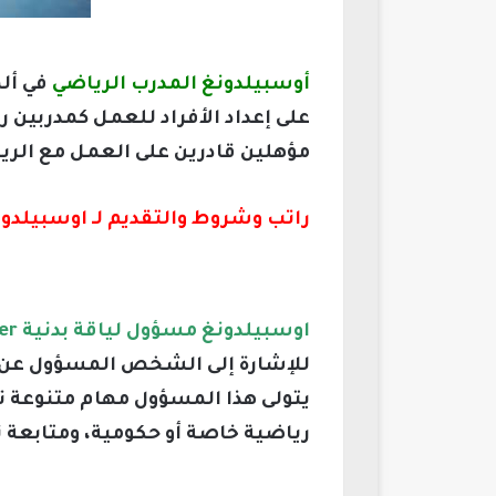
أوسبيلدونغ المدرب الرياضي
في ألم
على إعداد الأفراد للعمل كمدربين ر
مؤهلين قادرين على العمل مع الر
راتب وشروط والتقديم لـ اوسبيلدونغ م
اوسبيلدونغ مسؤول لياقة بدنية Ospeldong Fitness beauftragter
للإشارة إلى الشخص المسؤول عن تصم
يتولى هذا المسؤول مهام متنوعة تش
رياضية خاصة أو حكومية، ومتابعة تق