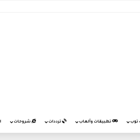
 توب
تطبيقات وألعاب
ترددات
شروحات
ا