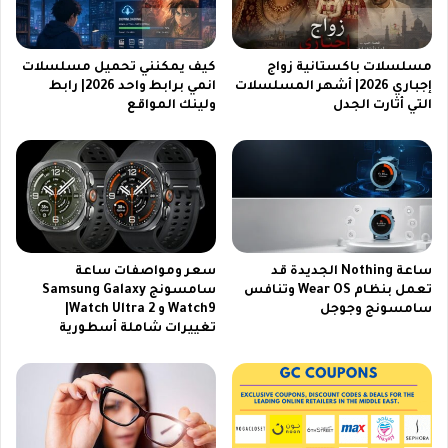
ن
ص
ا
ف
ي
ا
ل
ت
مسلسلات باكستانية زواج
كيف يمكنني تحميل مسلسلات
س
إجباري 2026| أشهر المسلسلات
انمي برابط واحد 2026| رابط
ع
التي أثارت الجدل
ولينك المواقع
ا
ا
ت
ل
2
ي
0
ة
2
2
6
0
2
6
ساعة Nothing الجديدة قد
سعر ومواصفات ساعة
|
تعمل بنظام Wear OS وتنافس
سامسونج Samsung Galaxy
ك
سامسونج وجوجل
Watch9 و Watch Ultra 2|
ل
تغييرات شاملة أسطورية
ا
ل
ش
ر
ك
ا