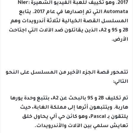
2017. وهو تكييف للعبة الفيديو الشهيرة Nier:
Automata التي تم إصدارها في عام 2017. يتابع
المسلسل القصة الخيالية لثلاثة أندرويدات وهم
2B و 9S و A2، الذين يقاتلون ضد الآلات التي اجتاحت
الأرض.
تتمحور قصة الجزء الأخير من المسلسل على النحو
التالي:
تم تكليف 2B و 9S بالبحث عن A2، بتتبع وحدة يورها
هاربة. ويتتبعون أثرها إلى مملكة الغابة، حيث
يلتقون بـ Pascal، وهو كائن حي آلي يحاول خلق
تعايش سلمي بين الآلات والأندرويدات.