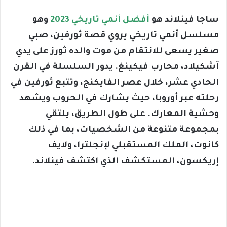
ساجا فينلاند هو
أفضل أنمي تاريخي 2023
وهو
مسلسل أنمي تاريخي يروي قصة ثورفين، صبي
صغير يسعى للانتقام من موت والده ثورز على يدي
آشكيلاد، محارب فيكينغ. يدور السلسلة في القرن
الحادي عشر، خلال عصر الفايكنج، وتتبع ثورفين في
رحلته عبر أوروبا، حيث يشارك في الحروب ويشهد
وحشية المعارك. على طول الطريق، يلتقي
بمجموعة متنوعة من الشخصيات، بما في ذلك
كانوت، الملك المستقبلي لإنجلترا، ولايف
إريكسون، المستكشف الذي اكتشف فينلاند.