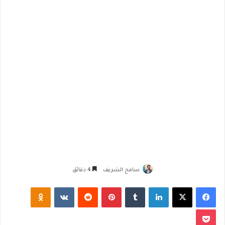
سامح الشريف
4 دقائق
فيسبوك
‫X
لينكدإن
‏Tumblr
بينتيريست
‏Reddit
‏VKontakte
Odnoklassniki
‫Pocket