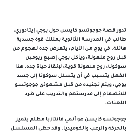
تدور قصة جوجوتسو كايسن حول يوجي إيتادوري،
طالب في المدرسة الثانوية يمتلك قوة جسدية
هائلة. في يومٍ من الأيام، يتعرض جده لهجوم من
قبل روح ملعونة، ويأكل يوجي إصبع ريومين
سوكونا، روح ملعونة قوية، لإنقاذ حياة جده. هذا
الفعل يتسبب في أن يتسلل سوكونا إلى جسد
يوجي، ويتم تجنيده من قبل مشعوذي جوجوتسو
للانضمام إلى مدرستهم والتدريب على طرد
اللعنات.
جوجوتسو كايسن هو أنمي فانتازيا مظلم يتميز
بالحركة والرعب والكوميديا. وقد حظي المسلسل