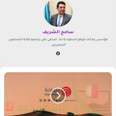
سامح الشريف
مؤسس ومالك موقع السعودية تك. صحفي تقني وعضو نقابة الصحفيين
المصريين.
في
سب
وك
أ
ح
د
ث
ت
ر
د
د