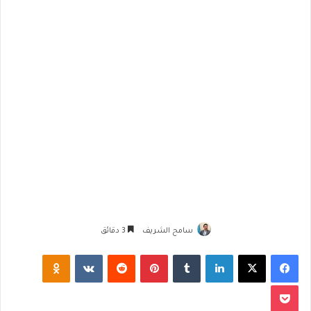
سامح الشريف
3 دقائق
فيسبوك
‫X
لينكدإن
‏Tumblr
بينتيريست
‏Reddit
‏VKontakte
Odnoklassniki
‫Pocket