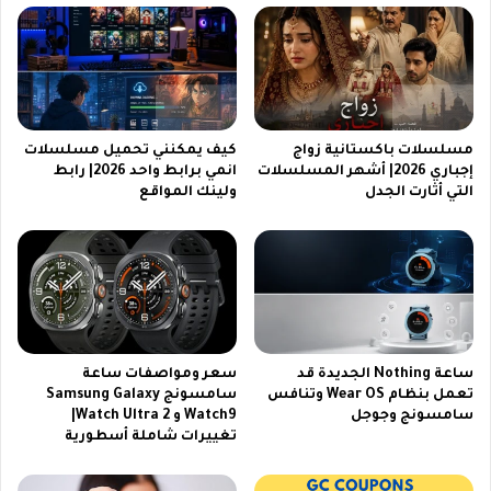
ل
i
س
e
ع
l
و
d
د
س
ي
ت
ة
ا
مسلسلات باكستانية زواج
كيف يمكنني تحميل مسلسلات
2
ر
إجباري 2026| أشهر المسلسلات
انمي برابط واحد 2026| رابط
0
التي أثارت الجدل
ولينك المواقع
ف
2
ي
6
ل
.
د
.
ل
ف
ل
ي
م
ن
و
ساعة Nothing الجديدة قد
سعر ومواصفات ساعة
ت
ب
تعمل بنظام Wear OS وتنافس
سامسونج Samsung Galaxy
ل
ا
سامسونج وجوجل
Watch9 و Watch Ultra 2|
ا
ي
تغييرات شاملة أسطورية
ق
ل
ي
و
ه