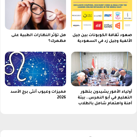
ا
؟
ل
ك
م
ب
ي
صعود ثقافة الكوبونات بين جيل
هل تؤثر النظارات الطبية على
و
الألفية وجيل زد في السعودية
مظهرك؟
ت
ر
م
ب
ا
ش
ر
2
أولياء الأمور يشيدون بتطور
مميزات وعيوب أنثى برج الأسد
0
التعليم في أبو النمرس.. بيئة
2026
2
آمنة واهتمام شامل بالطلاب
6