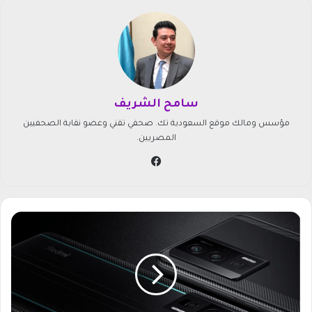
سامح الشريف
مؤسس ومالك موقع السعودية تك. صحفي تقني وعضو نقابة الصحفيين
المصريين.
في
سب
وك
أ
ر
خ
ص
س
ع
ر