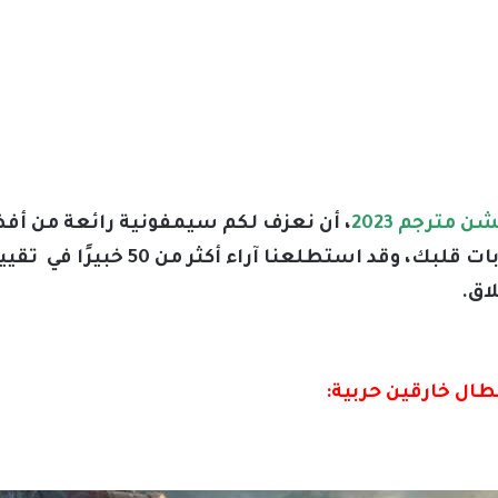
 مترجم 2023
، أن نعزف لكم سيمفونية رائعة من أفض
ستشعرك بصدمة وستزيد من ضربات قلبك،
اق.
طال خارقين حربية: