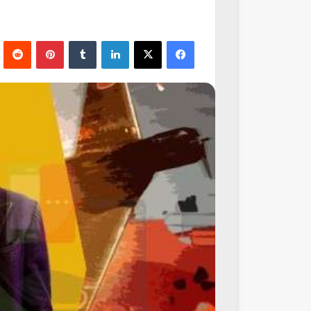
فيسبوك
‫X
لينكدإن
‏Tumblr
بينتيريست
‏Reddit