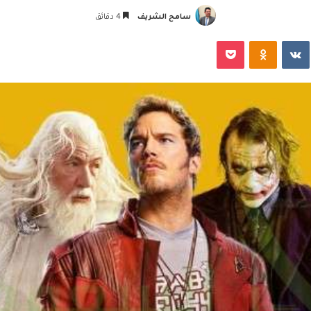
سامح الشريف
4 دقائق
‏VKontakte
Odnoklassniki
‫Pocket