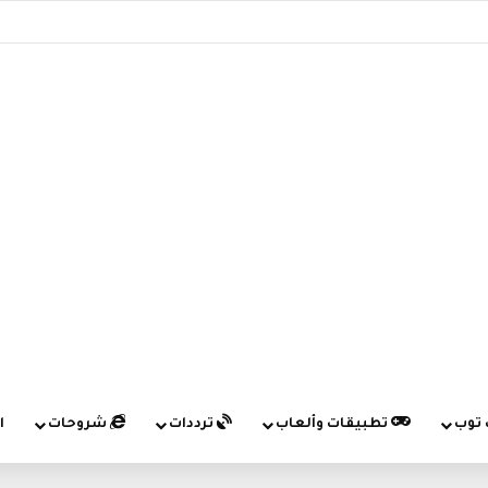
 توب
تطبيقات وألعاب
ترددات
شروحات
ا