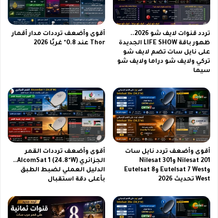
6
ر
.
ا
.
م
تردد قنوات لايف شو 2026..
أقوى وأضعف ترددات مدار أقمار
ب
أ
ظهور باقة LIFE SHOW الجديدة
Thor عند 0.8° غربًا 2026
ه
ك
على نايل سات تضم لايف شو
ع
و
تركي ولايف شو دراما ولايف شو
ي
ا
سيما
ب
م
ق
و
ا
ي
ت
س
ل
ي
م
ا
إ
أقوى وأضعف تردد نايل سات
أقوى وأضعف ترددات القمر
ي
Nilesat 201 وNilesat 301
الجزائري AlcomSat 1 (24.8°W)..
ج
وEutelsat 7 West وEutelsat 8
الدليل العملي لضبط الطبق
ي
West تحديث 2026
بأعلى دقة استقبال
ب
س
ت