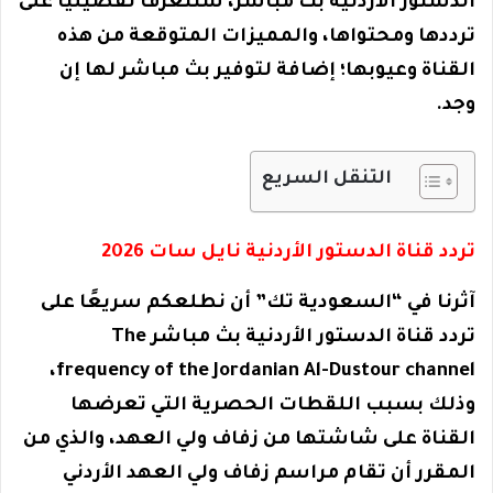
الدستور الأردنية بث مباشر، سنتعرف تفصيليًّا على
ترددها ومحتواها، والمميزات المتوقعة من هذه
القناة وعيوبها؛ إضافة لتوفير بث مباشر لها إن
وجد.
التنقل السريع
تردد قناة الدستور الأردنية نايل سات 2026
آثرنا في “السعودية تك” أن نطلعكم سريعًا على
تردد قناة الدستور الأردنية بث مباشر The
frequency of the Jordanian Al-Dustour channel،
وذلك بسبب اللقطات الحصرية التي تعرضها
القناة على شاشتها من زفاف ولي العهد، والذي من
المقرر أن تقام مراسم زفاف ولي العهد الأردني