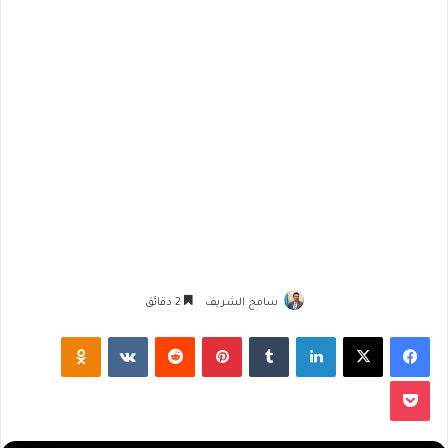
سامح الشريف
2 دقائق
فيسبوك
‫X
لينكدإن
‏Tumblr
بينتيريست
‏Reddit
‏VKontakte
Odnoklassniki
‫Pocket