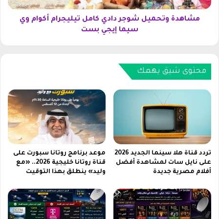
t
ح
e
م
مشاهدة وتحميل شوجر دادي كامل تيليجرام أكوام وي
1
ي
سيما إيجي بست
2
ل
T
ش
P
و
r
ج
محتوى شيق يهمك
o
ر
ف
د
ي
ا
ا
د
ل
ي
س
ك
ع
ا
و
م
تردد قناة هلا سينما الجديد 2026
موعد برنامج روتانا سبورت على
د
ل
على نايل سات لمشاهدة أفضل
قناة روتانا خليجية 2026.. «مع
ي
أفلام مصرية جديدة
وليد» ينطلق بهذا التوقيت
ت
ة
ي
2
ل
0
ي
2
ج