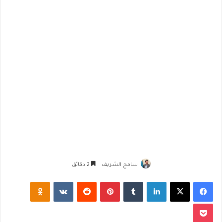
سامح الشريف
2 دقائق
فيسبوك
‫X
لينكدإن
‏Tumblr
بينتيريست
‏Reddit
‏VKontakte
Odnoklassniki
‫Pocket