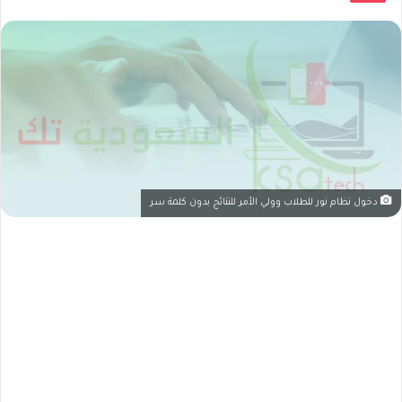
دخول نظام نور للطلاب وولي الأمر للنتائج بدون كلمة سر