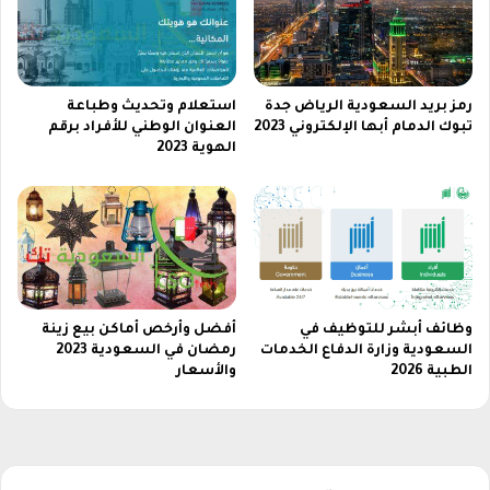
ا
د
ب
ر
ق
رمز بريد السعودية الرياض جدة
استعلام وتحديث وطباعة
م
تبوك الدمام أبها الإلكتروني 2023
العنوان الوطني للأفراد برقم
ا
الهوية 2023
ل
ه
و
ي
ة
2
0
2
وظائف أبشر للتوظيف في
أفضل وأرخص أماكن بيع زينة
3
السعودية وزارة الدفاع الخدمات
رمضان في السعودية 2023
الطبية 2026
والأسعار