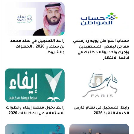
ا
ا
ت
ع
ت
ة
ح
ا
ف
ل
ي
ع
ز
ن
حساب المواطن يوجه رد رسمي
رابط التسجيل في سند محمد
ي
و
مفاجئ لبعض المستفيدين
بن سلمان 2026.. الخطوات
وإجراء واحد يوقعد طلبك في
والشروط
ة
ا
قائمة الانتظار
2
ن
0
ا
2
ل
6
و
ط
ن
ي
ل
رابط التسجيل في نظام فارس
رابط دخول منصة إيفاء وخطوات
ل
الخدمة الذاتية 2026
الاستعلام عن المخالفات 2026
أ
ف
ر