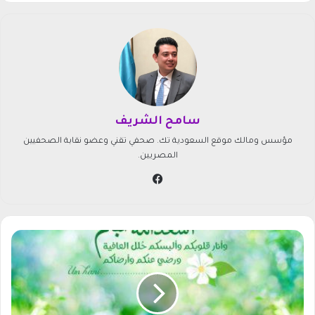
سامح الشريف
مؤسس ومالك موقع السعودية تك. صحفي تقني وعضو نقابة الصحفيين
المصريين.
في
سب
وك
أ
ف
ض
ل
ص
و