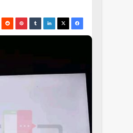
فيسبوك
‫X
لينكدإن
‏Tumblr
بينتيريست
‏Reddit