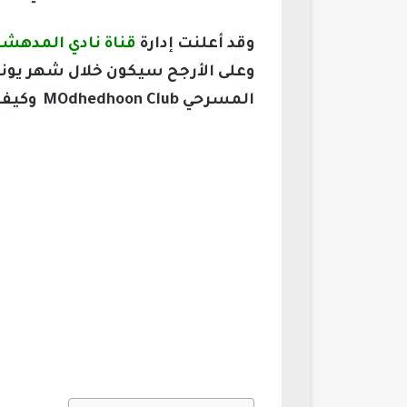
وقد أعلنت إدارة
قناة نادي المدهشون المسرحي on Club channel
وعلى الأرجح سيكون خلال شهر يوني
المسرحي MOdhedhoon Club وكيفية استقبالها وتنزيلها على جهاز الاستقبال الخاص بك.