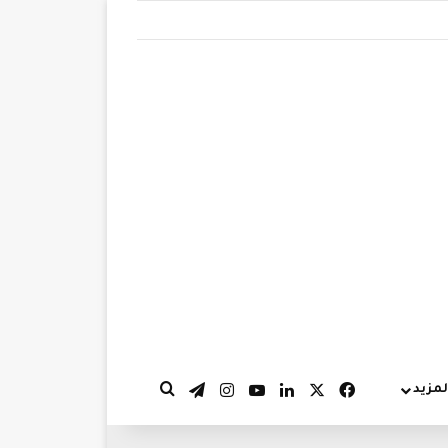
‫X
فيسبوك
لينكدإن
‫YouTube
انستقرام
تيلقرام
لمزيد
بحث عن