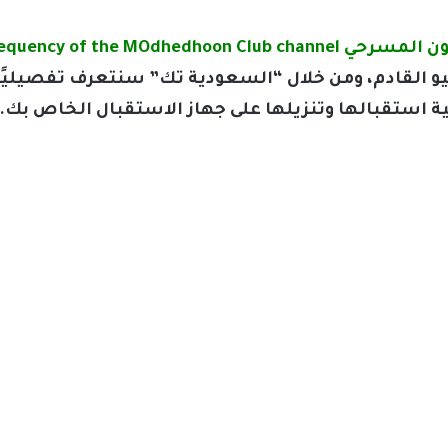
The frequency of the MOdhedho
و القادم، ومن خلال “السعودية تك” سنتعرف تفصيليًا 