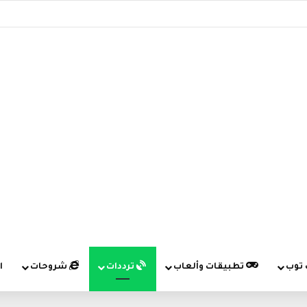
 توب
تطبيقات وألعاب
ترددات
شروحات
ا