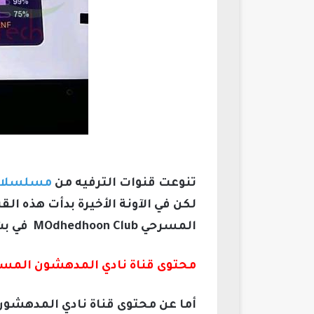
تنوعت قنوات الترفيه من
مسلسلا
لكن في الآونة الأخيرة بدأت هذه ال
المسرحي MOdhedhoon Club في بث محتوى المسرح إن صحت ظنوننا في أنها ستعرض مسرحيات مصرية وخليجية.
محتوى قناة نادي المدهشون المسرحي dhoon Club