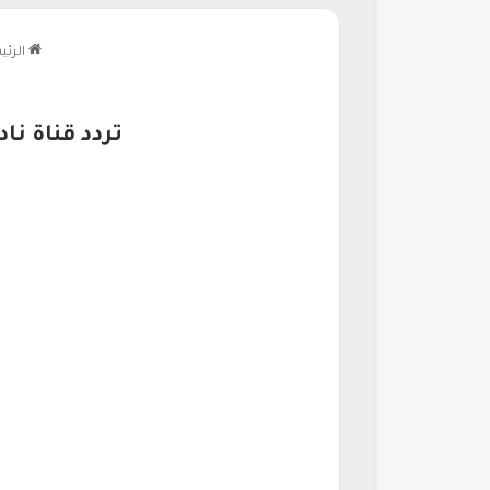
الرئي
تردد قناة نادي المده