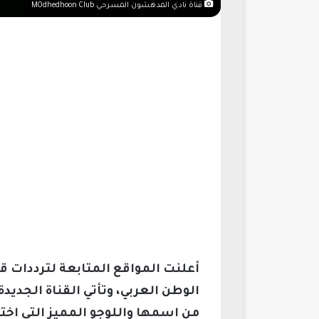
قناة نادي المدهشون المسرحي MOdhedhoon Club
أعلنت المواقع المتابعة لترددات
الوطن العربي، وتأتي القناة الجد
من اسمها واللوجو المميز التي اختار