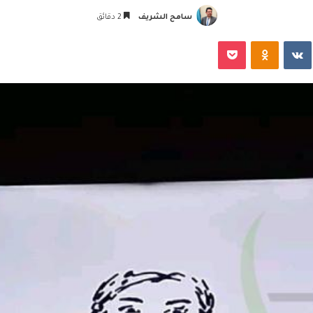
سامح الشريف
2 دقائق
‏VKontakte
Odnoklassniki
‫Pocket