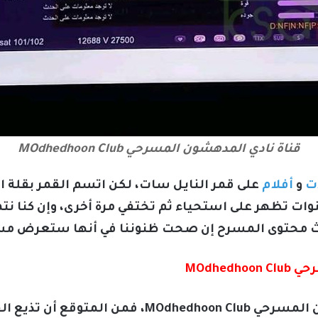
قناة نادي المدهشون المسرحي MOdhedhoon Club
ت
و
أفلام
على قمر النايل سات، لكن اتسم القمر بقلة 
قنوات تظهر على استحياء ثم تختفي مرة أخرى، وإن كنا ن
MOdhe
أما عن محتوى قناة نادي المدهشون المسرحي dhoon Club