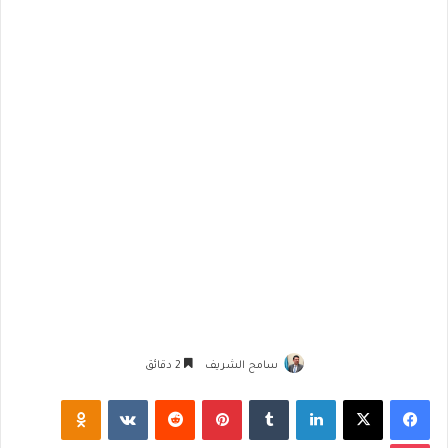
سامح الشريف
2 دقائق
فيسبوك
‫X
لينكدإن
‏Tumblr
بينتيريست
‏Reddit
‏VKontakte
Odnoklassniki
‫Pocket