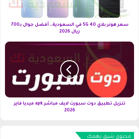
ر
ب
ل
ا
سعر هونر بلاي 40 5G في السعودية.. أفضل جوال بـ700
ي
ريال 2026
4
0
ت
5
ن
G
ز
ف
ي
ي
ل
ا
ت
ل
ط
س
ب
ع
ي
و
ق
تنزيل تطبيق دوت سبورت لايف مباشر apk ميديا فاير
د
د
2026
ي
و
ة
ت
.
س
.
ب
محتوى شيق يهمك