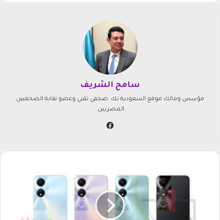
سامح الشريف
مؤسس ومالك موقع السعودية تك. صحفي تقني وعضو نقابة الصحفيين
المصريين.
في
سب
وك
س
ع
ر
ه
و
ن