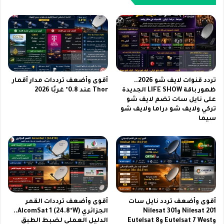
أ
و
ف
ر
ض
ت
ل
ل
ج
ا
و
ي
ا
ف
ل
م
تردد قنوات لايف شو 2026..
أقوى وأضعف ترددات مدار أقمار
ب
ب
ظهور باقة LIFE SHOW الجديدة
Thor عند 0.8° غربًا 2026
ـ
على نايل سات تضم لايف شو
ا
تركي ولايف شو دراما ولايف شو
7
ش
سيما
0
ر
0
a
ر
p
ي
k
ا
م
ل
ي
2
د
0
ي
أقوى وأضعف تردد نايل سات
أقوى وأضعف ترددات القمر
2
ا
Nilesat 201 وNilesat 301
الجزائري AlcomSat 1 (24.8°W)..
6
ف
وEutelsat 7 West وEutelsat 8
الدليل العملي لضبط الطبق