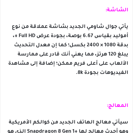
الشاشة:
يأتي جوال شاومي الجديد بشاشة عملاقة من نوع
أموليد بقياس 6.67 بوصة، بجودة عرض Full HD +،
بدقة 1080 × 2400 بكسل؛ كما إن معدل التحديث
يبلغ 120 هرتز، مما يعني أنك قادر على ممارسة
الألعاب على أعلى فريم ممكن؛ إضافة إلى مشاهدة
الفيديوهات بجودة 8k.
المعالج:
سيأتي معالج الهاتف الجديد من كوالكم الأمريكية
وهو أحدث معالج لها +Snapdragon 8 Gen 1 الذي هو