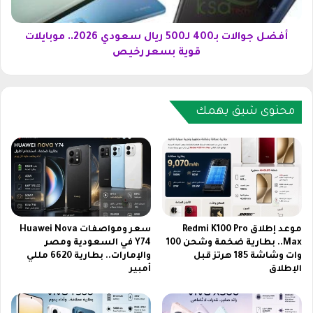
س
ل
ف
ا
ي
ت
أفضل جوالات بـ400 لـ500 ريال سعودي 2026.. موبايلات
ا
ب
قوية بسعر رخيص
ل
ـ
س
4
ع
0
و
0
محتوى شيق يهمك
د
ل
ي
ـ
ة
5
2
0
0
0
2
ر
6
ي
.
ا
موعد إطلاق Redmi K100 Pro
سعر ومواصفات Huawei Nova
.
ل
Max.. بطارية ضخمة وشحن 100
Y74 في السعودية ومصر
ج
وات وشاشة 185 هرتز قبل
والإمارات.. بطارية 6620 مللي
س
الإطلاق
أمبير
و
ع
ا
و
ل
د