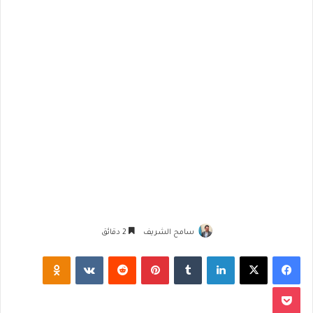
سامح الشريف
2 دقائق
فيسبوك
‫X
لينكدإن
‏Tumblr
بينتيريست
‏Reddit
‏VKontakte
Odnoklassniki
‫Pocket