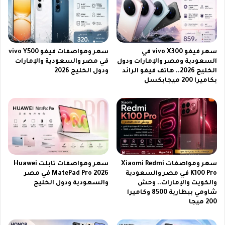
أ
ي
ح
2
ل
0
ا
2
م
6
سعر فيفو vivo X300 في
سعر ومواصفات فيفو vivo Y500
ك
.
السعودية ومصر والإمارات ودول
في مصر والسعودية والإمارات
!
.
الخليج 2026.. هاتف فيفو الرائد
ودول الخليج 2026
م
بكاميرا 200 ميجابكسل
و
ب
ا
ي
ل
ا
ت
ق
سعر ومواصفات Xiaomi Redmi
سعر ومواصفات تابلت Huawei
و
K100 Pro في مصر والسعودية
MatePad Pro 2026 في مصر
ي
والكويت والإمارات.. وحش
والسعودية ودول الخليج
ة
شاومي ببطارية 8500 وكاميرا
200 ميجا
ب
س
ع