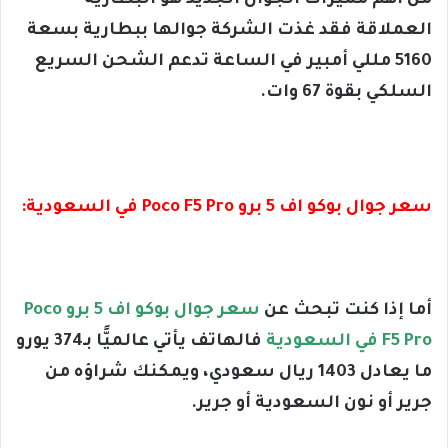
من أهم مميزات الجوال الجديد هو البطارية
العملاقة فقد غذت الشركة جوالها ببطارية بسعة
5160 مللي أمبير في الساعة تدعم الشحن السريع
السلكي بقوة 67 وات.
سعر جوال بوكو اف 5 برو Poco F5 Pro في السعودية:
أما إذا كنت تبحث عن
سعر جوال بوكو اف 5 برو Poco
F5 Pro في السعودية
فالهاتف يأتي عالميًّا بـ374 يورو
ما يعادل 1403 ريال سعودي، ويمكنك شراؤه من
جرير أو نون السعودية أو جرير.