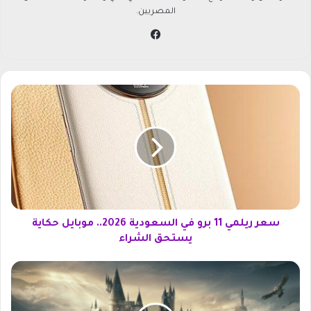
المصريين.
في
سب
وك
س
ع
ر
ر
ي
ل
م
ي
1
1
سعر ريلمي 11 برو في السعودية 2026.. موبايل حكاية
ب
يستحق الشراء
ر
و
ت
ف
ن
ي
ز
ا