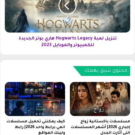
ي
ل
ل
س
ل
ع
ع
و
ب
د
ة
ي
H
تنزيل لعبة Hogwarts Legacy هاري بوتر الجديدة
ة
o
للكمبيوتر والموبايل 2023
2
g
0
w
2
a
6
r
محتوى شيق يهمك
.
t
.
s
م
L
و
e
ب
g
ا
a
ي
c
ل
y
مسلسلات باكستانية زواج
كيف يمكنني تحميل مسلسلات
ح
ه
إجباري 2026| أشهر المسلسلات
انمي برابط واحد 2026| رابط
ك
التي أثارت الجدل
ولينك المواقع
ا