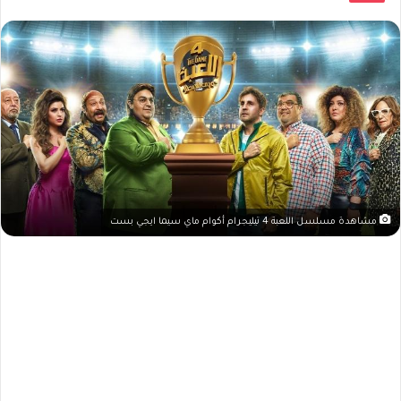
مشاهدة مسلسل اللعبة 4 تيليجرام أكوام ماي سيما ايجي بست