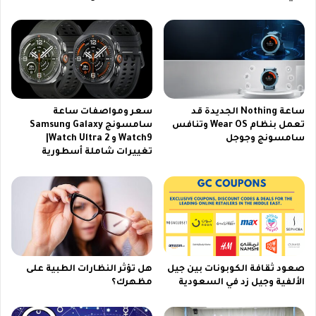
ا
ر
ي
ي
ة
ب
ي
و
س
ت
ت
ر
ح
ا
ساعة Nothing الجديدة قد
سعر ومواصفات ساعة
ق
ل
تعمل بنظام Wear OS وتنافس
سامسونج Samsung Galaxy
ا
ج
سامسونج وجوجل
Watch9 و Watch Ultra 2|
ل
د
تغييرات شاملة أسطورية
ش
ي
ر
د
ا
ة
ء
ل
ل
ك
م
ب
صعود ثقافة الكوبونات بين جيل
هل تؤثر النظارات الطبية على
ي
الألفية وجيل زد في السعودية
مظهرك؟
و
ت