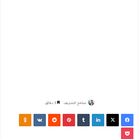
سامح الشريف
3 دقائق
فيسبوك
‫X
لينكدإن
‏Tumblr
بينتيريست
‏Reddit
‏VKontakte
Odnoklassniki
‫Pocket