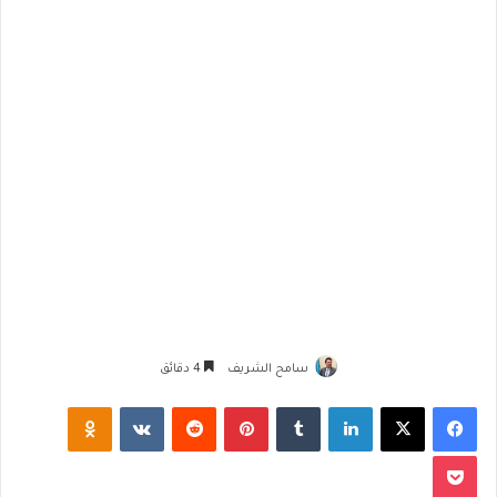
سامح الشريف
4 دقائق
فيسبوك
‫X
لينكدإن
‏Tumblr
بينتيريست
‏Reddit
‏VKontakte
Odnoklassniki
‫Pocket