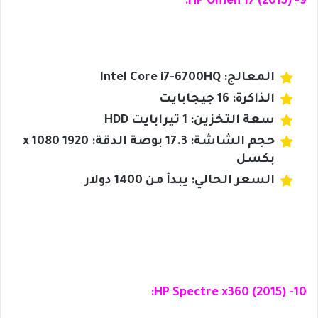
9- HP Omen 17 (2015):
المعالج: Intel Core i7-6700HQ
الذاكرة: 16 جيجابايت
سعة التخزين: 1 تيرابايت HDD
حجم الشاشة: 17.3 بوصة الدقة: 1920 x 1080
بكسل
السعر الحالي: يبدأ من 1400 دولار
10- HP Spectre x360 (2015):