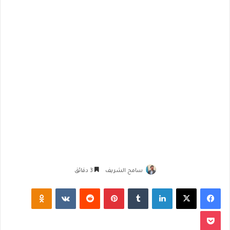
سامح الشريف
3 دقائق
فيسبوك
‫X
لينكدإن
‏Tumblr
بينتيريست
‏Reddit
‏VKontakte
Odnoklassniki
‫Pocket