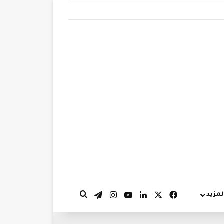
‫X
فيسبوك
لينكدإن
‫YouTube
انستقرام
تيلقرام
لمزيد
بحث عن