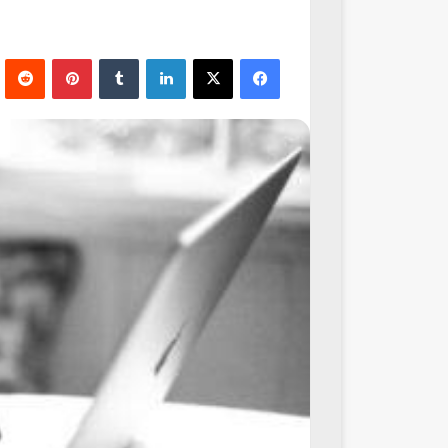
فيسبوك
‫X
لينكدإن
‏Tumblr
بينتيريست
‏Reddit