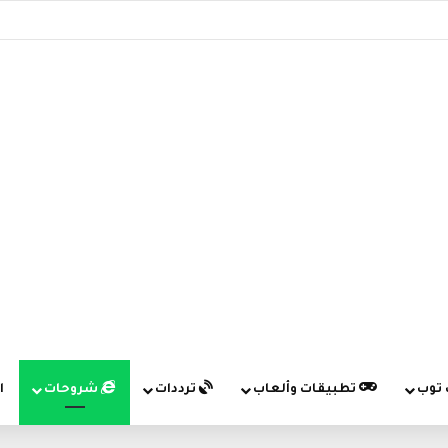
 توب
تطبيقات وألعاب
ترددات
شروحات
ا