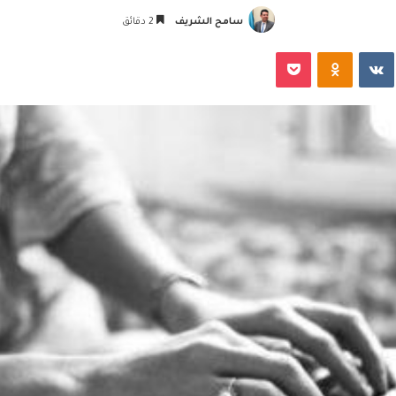
سامح الشريف
2 دقائق
‏VKontakte
Odnoklassniki
‫Pocket