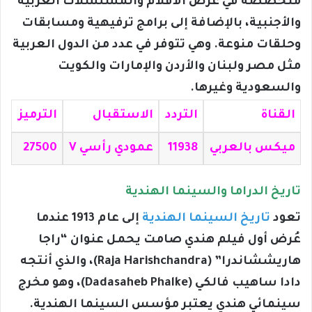
متخصصة في عرض الأفلام والمسلسلات العربية
والأجنبية، بالإضافة إلى برامج ترفيهية ومسابقات
وحلقات منوعة. وهي تتوفر في عدد من الدول العربية
مثل مصر ولبنان والأردن والإمارات والكويت
والسعودية وغيرها.
القناة
التردد
الاستقبال
الترميز
ميكس بالعربي
11938
عمودي رأسي V
27500
تاريخ الدراما والسينما الهندية
تعود
تاريخ السينما الهندية
إلى عام 1913 عندما
عُرض أول فيلم هندي صامت يحمل عنوان “راجا
هاريششاندرا” (Raja Harishchandra)، والذي أنتجه
دادا ساهيب فالكي (Dadasaheb Phalke)، وهو مخرج
سينمائي هندي يعتبر مؤسس السينما الهندية.