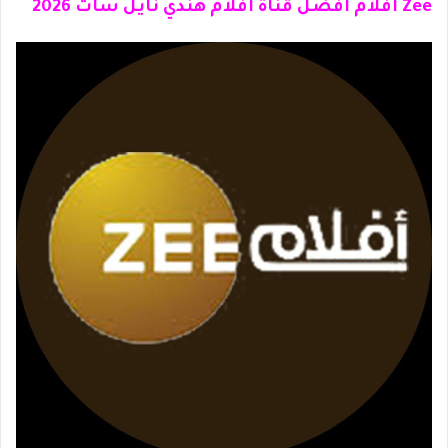
Zee أفلام أفضل قناة أفلام هندي نايل سات 2026