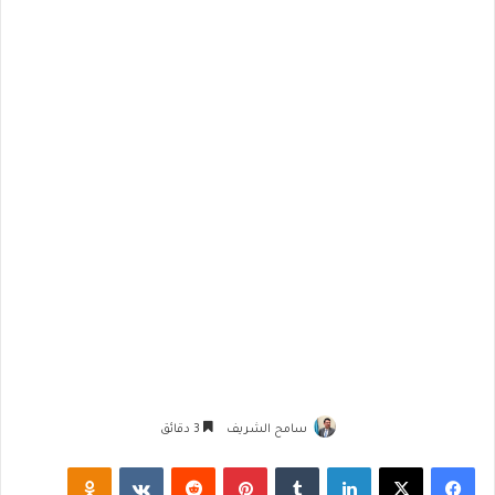
سامح الشريف
3 دقائق
فيسبوك
‫X
لينكدإن
‏Tumblr
بينتيريست
‏Reddit
‏VKontakte
Odnoklassniki