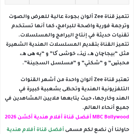
تتميز قناة Zee ألوان بجودة عالية للعرض والصوت
وترجمة فورية واضحة للبرامج، كما أنها تستخدم
تقنيات حديثة في إنتاج البرامج والمسلسلات.
تتميز القناة بتقديم المسلسلات الهندية الشهيرة
مثل “بيجاچان ھے زیئے خوشی کا” و “يه ھی ھے
محبتیں” و “شكتي” و “مسلسل السجينة”.
تعتبر قناة Zee ألوان واحدة من أشهر القنوات
التلفزيونية الهندية وتحظى بشعبية كبيرة في
الهند وخارجها، حيث يتابعها ملايين المشاهدين في
جميع أنحاء العالم.
MBC Bollywood أفضل قناة أفلام هندية أكشن 2026
حاولنا أن نضع لكم مسمى
أفضل قناة أفلام هندية