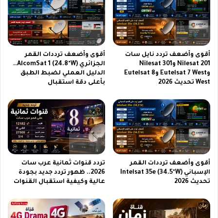
ة
2
0
2
6
أقوى وأضعف تردد نايل سات
أقوى وأضعف ترددات القمر
|
Nilesat 201 وNilesat 301
الجزائري AlcomSat 1 (24.8°W)..
ه
وEutelsat 7 West وEutelsat 8
الدليل العملي لضبط الطبق
ي
West تحديث 2026
بأعلى دقة استقبال
ش
غ
ل
ك
ل
ح
ا
ج
أقوى وأضعف ترددات القمر
تردد قنوات ثمانية عرب سات
ة
الإسباني Intelsat 35e (34.5°W)
2026.. ظهور تردد جديد بجودة
تحديث 2026
عالية وكيفية استقبال القنوات