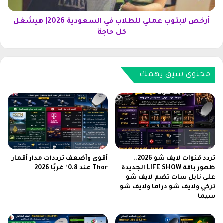
ت
ج
و
2
ب
أرخص لابتوب عملي للطلاب في السعودية 2026| هيشغل
0
ع
كل حاجة
2
م
6
ل
.
ي
.
ل
محتوى شيق يهمك
ك
ل
ل
ط
ا
ل
ل
ا
م
ب
ا
ف
ر
ي
ك
ا
تردد قنوات لايف شو 2026..
أقوى وأضعف ترددات مدار أقمار
ا
ل
ظهور باقة LIFE SHOW الجديدة
Thor عند 0.8° غربًا 2026
على نايل سات تضم لايف شو
ت
س
تركي ولايف شو دراما ولايف شو
ع
سيما
و
د
ي