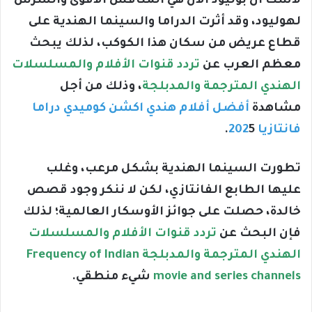
لاشك أن بوليود الأن هي المنافس الأقوى والشرس
لهوليود، وقد أثرت الدراما والسينما الهندية على
قطاع عريض من سكان هذا الكوكب، لذلك يبحث
معظم العرب عن
تردد قنوات الأفلام والمسلسلات
الهندي المترجمة والمدبلجة
، وذلك من أجل
مشاهدة
أفضل أفلام هندي اكشن كوميدي دراما
فانتازيا 202
5.
تطورت السينما الهندية بشكل مرعب، وغلب
عليها الطابع الفانتازي، لكن لا ننكر وجود قصص
خالدة، حصلت على جوائز الأوسكار العالمية؛ لذلك
فإن البحث عن
تردد قنوات الأفلام والمسلسلات
الهندي المترجمة والمدبلجة Frequency of Indian
movie and series channels
شيء منطقي.