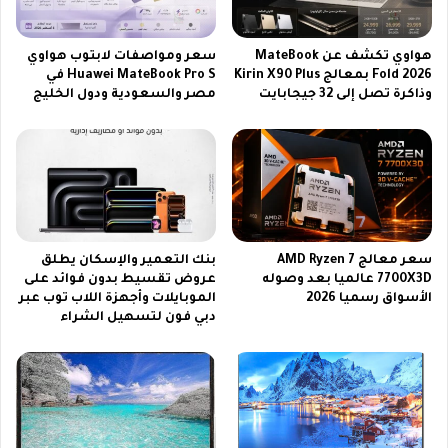
2
ا
6
ت
ا
ج
هواوي تكشف عن MateBook
سعر ومواصفات لابتوب هواوي
ل
ي
Fold 2026 بمعالج Kirin X90 Plus
Huawei MateBook Pro S في
ن
وذاكرة تصل إلى 32 جيجابايت
مصر والسعودية ودول الخليج
أ
ا
ي
ق
س
ل
ي
ة
إ
ح
م
ص
ب
ر
ا
سعر معالج AMD Ryzen 7
بنك التعمير والإسكان يطلق
ي
و
7700X3D عالميا بعد وصوله
عروض تقسيط بدون فوائد على
ا
م
الأسواق رسميا 2026
الموبايلات وأجهزة اللاب توب عبر
ل
و
دبي فون لتسهيل الشراء
م
د
ب
ي
ا
ل
ر
2
ي
0
ا
2