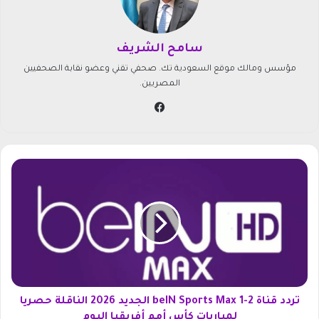
سامح الشريف
مؤسس ومالك موقع السعودية تك. صحفي تقني وعضو نقابة الصحفيين
المصريين.
في
سب
وك
ت
ر
د
د
ق
ن
ا
ة
b
e
تردد قناة beIN Sports Max 1-2 الجديد 2026 الناقلة حصريا
I
لمباريات كأس أمم أفريقيا اليوم