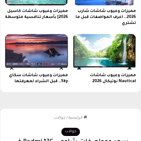
ت
6
ك
و
مميزات وعيوب شاشات شارب
مميزات وعيوب شاشات كاسيل
أ
س
2026.. اعرف المواصفات قبل ما
2026| بأسعار تنافسية متوسطة
س
ع
تشتري
أ
ر
م
ه
م
ا
أ
ا
ف
ل
ر
م
ي
م
ق
ي
مميزات وعيوب شاشات
مميزات وعيوب شاشات سكاي
ي
ز
Nautical نوتيكال 2026
Sky.. قبل الشراء لمعرفتها
ا
ا
ا
ل
ل
ذ
ي
ي
و
ي
م
ج
ذ
ب
ا