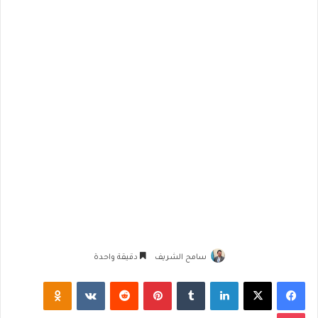
سامح الشريف
دقيقة واحدة
فيسبوك
‫X
لينكدإن
‏Tumblr
بينتيريست
‏Reddit
‏VKontakte
Odnoklassniki
‫Pocket