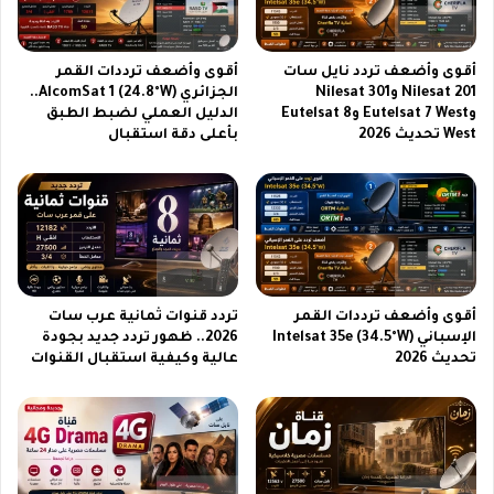
ئ
ب
ة
ك
ا
ا
أقوى وأضعف تردد نايل سات
أقوى وأضعف ترددات القمر
ل
م
Nilesat 201 وNilesat 301
الجزائري AlcomSat 1 (24.8°W)..
ا
ي
وEutelsat 7 West وEutelsat 8
الدليل العملي لضبط الطبق
ق
ر
West تحديث 2026
بأعلى دقة استقبال
ت
ا
ص
ق
ا
و
د
ي
ي
ة
ة
ب
د
ق
أقوى وأضعف ترددات القمر
تردد قنوات ثمانية عرب سات
ة
الإسباني Intelsat 35e (34.5°W)
2026.. ظهور تردد جديد بجودة
2
تحديث 2026
عالية وكيفية استقبال القنوات
0
0
م
ي
ج