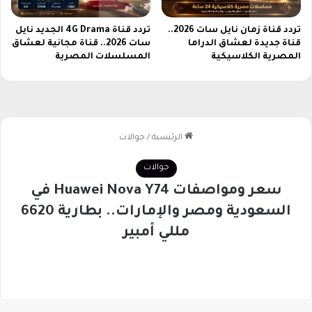
ا
ب
تردد قناة زمان نايل سات 2026..
تردد قناة 4G Drama الجديد نايل
ك
قناة جديدة لعشاق الدراما
سات 2026.. قناة مجانية لعشاق
س
المصرية الكلاسيكية
المسلسلات المصرية
ل