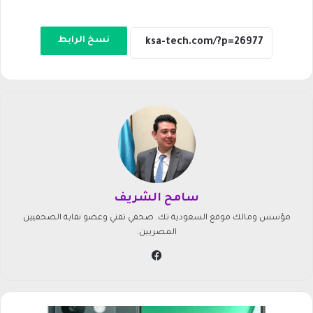
نسخ الرابط
سامح الشريف
مؤسس ومالك موقع السعودية تك. صحفي تقني وعضو نقابة الصحفيين
المصريين.
في
سب
وك