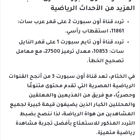
المزيد من الأحداث الرياضية
تردد قناة أون سبورت 2 على قمر عرب سات:
11861، استقطاب رأسي.
تردد قناة أون تايم سبورت 1 على قمر النايل
سات: 10853، معدل ترميز 27500، مع معامل
تصحيح الخطأ.
في الختام، تعد قناة أون سبورت 3 من أنجح القنوات
الرياضية المصرية التي تقدم محتوى متنوعًا
وحصريًا، مع فريق من المذيعين والمعلقين
والمحللين الكبار الذين يضيفون قيمة كبيرة لجميع
المشاهدين من هواة الرياضة، لذا ننصح بضبط
التردد المذكور للاستمتاع بأفضل تجربة مشاهدة
رياضية متميزة.