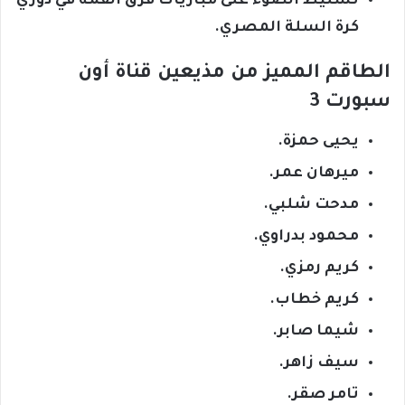
تسليط الضوء على مباريات فرق القمة في دوري
كرة السلة المصري.
الطاقم المميز من مذيعين قناة أون
سبورت 3
يحيى حمزة.
ميرهان عمر.
مدحت شلبي.
محمود بدراوي.
كريم رمزي.
كريم خطاب.
شيما صابر.
سيف زاهر.
تامر صقر.