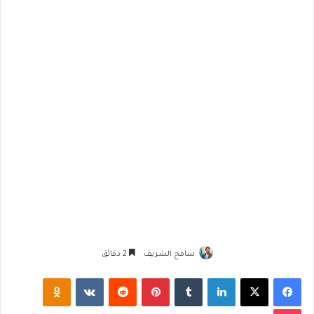
سامح الشريف
2 دقائق
فيسبوك
‫X
لينكدإن
‏Tumblr
بينتيريست
‏Reddit
‏VKontakte
Odnoklassniki
‫Pocket