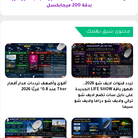
e
e
بدقة 200 ميجابكسل
C
1
8
6
5
P
P
r
محتوى شيق يهمك
r
o
o
ا
ا
ل
ل
م
ج
ت
د
و
ي
س
د
ط
تردد قنوات لايف شو 2026..
أقوى وأضعف ترددات مدار أقمار
ف
ة
ظهور باقة LIFE SHOW الجديدة
Thor عند 0.8° غربًا 2026
ي
على نايل سات تضم لايف شو
ت
تركي ولايف شو دراما ولايف شو
م
ث
سيما
ص
ي
ر
ر
ل
ض
ل
ج
ف
ة