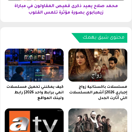
ل
ع
محمد صلاح يعيد ذكرى قميص المقاولون في مباراة
ب
ي
زيمبابوي بصورة مؤثرة تلمس القلوب
ه
د
د
ذ
ف
ك
ن
ر
محتوى شيق يهمك
ظ
ى
ي
ق
ف
م
أ
ي
م
ص
ا
ا
م
ل
ز
م
مسلسلات باكستانية زواج
كيف يمكنني تحميل مسلسلات
ي
ق
إجباري 2026| أشهر المسلسلات
انمي برابط واحد 2026| رابط
م
التي أثارت الجدل
ولينك المواقع
ا
ب
و
ا
ل
ب
و
و
ن
ي
ف