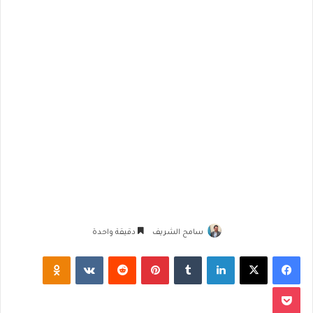
سامح الشريف
دقيقة واحدة
فيسبوك
‫X
لينكدإن
‏Tumblr
بينتيريست
‏Reddit
‏VKontakte
Odnoklassniki
‫Pocket