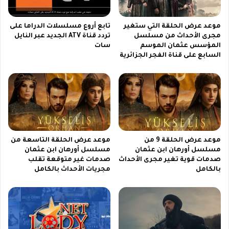
ف
ي
ي
م
موعد عرض الحلقة التي ستغير
تابع أروع مسلسلات الدراما على
3
ب
مجرى الأحداث من مسلسل
تردد قناة ATV الجديد عبر النايل
0
ا
المؤسس عثمان الموسم
سات
د
ر
السابع على قناة الفجر الجزائرية
ق
ا
ي
ة
ق
ز
ة
ي
م
م
ث
ب
ي
ا
ر
ب
موعد عرض الحلقة 9 من
موعد عرض الحلقة التاسعة من
ة
و
مسلسل أورهان ابن عثمان
مسلسل أورهان ابن عثمان
ي
صدمات قوية تغير مجرى الأحداث
صدمات غير متوقعة تقلب
ب
بالكامل
مجريات الأحداث بالكامل
ص
و
ر
ة
م