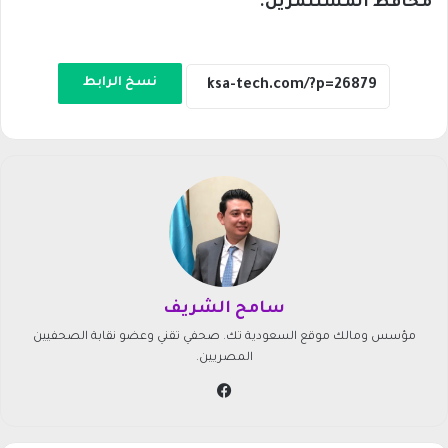
محافظ المستثمرين.
نسخ الرابط
سامح الشريف
مؤسس ومالك موقع السعودية تك. صحفي تقني وعضو نقابة الصحفيين
المصريين.
في
سب
وك