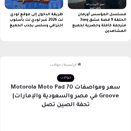
ؤ
ث
ر
مسلسل المؤسس أورهان
طريقة الدخول إلى موقع لودي
الحلقة 9 قصة عشق 3seq
نت 2026 عبر لودي نت بأسلوب
ة
مترجمة كاملة وحصرية لجميع
احترافي وسلس يجذب الجميع
ت
المشاهدين
ل
م
س
ا
ل
ق
ل
و
ب