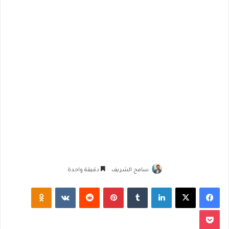
سامح الشريف
دقيقة واحدة
فيسبوك
‫X
لينكدإن
‏Tumblr
بينتيريست
‏Reddit
‏VKontakte
Odnoklassniki
‫Pocket