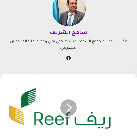
سامح الشريف
مؤسس ومالك موقع السعودية تك. صحفي تقني وعضو نقابة الصحفيين
المصريين.
في
سب
وك
م
و
ع
د
ص
ر
ف
د
ع