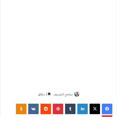
سامح الشريف
2 دقائق
فيسبوك
‫X
لينكدإن
‏Tumblr
بينتيريست
‏Reddit
‏VKontakte
Odnoklassniki
‫Pocket