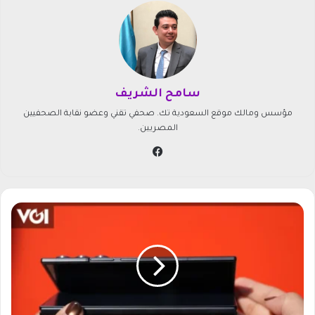
سامح الشريف
مؤسس ومالك موقع السعودية تك. صحفي تقني وعضو نقابة الصحفيين
المصريين.
في
سب
وك
ت
ص
م
ي
م
ف
ر
ي