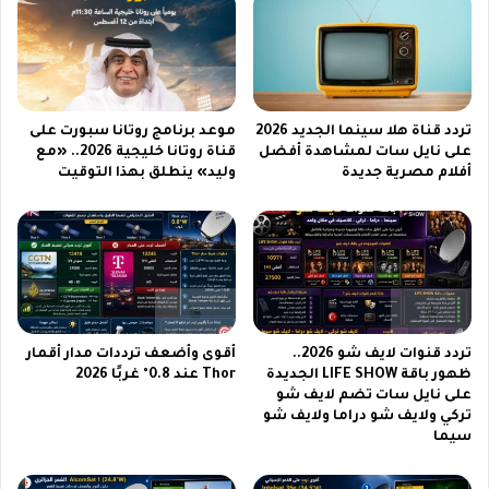
ك
ب
ي
ر
ق
ق
ا
م
ب
ا
ل
ل
تردد قناة هلا سينما الجديد 2026
موعد برنامج روتانا سبورت على
ل
ه
على نايل سات لمشاهدة أفضل
قناة روتانا خليجية 2026.. «مع
ل
أفلام مصرية جديدة
وليد» ينطلق بهذا التوقيت
و
ط
ي
ي
ة
ف
و
ي
ا
ع
ل
ا
ت
م
ف
تردد قنوات لايف شو 2026..
أقوى وأضعف ترددات مدار أقمار
2
ا
ظهور باقة LIFE SHOW الجديدة
Thor عند 0.8° غربًا 2026
0
ص
على نايل سات تضم لايف شو
2
ي
تركي ولايف شو دراما ولايف شو
6
ل
سيما
ب
و
أ
ا