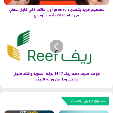
د
ي
تصميم فريد يتحدى grenzen أول هاتف ذكي قابل للطي
ت
في عام 2026 بأبعاد أوسع
ح
د
م
ى
و
g
ع
r
د
e
ص
n
ر
z
ف
e
د
n
ع
أ
م
موعد صرف دعم ريف 1447 برقم الهوية والتفاصيل
و
ر
والشروط من وزارة البيئة
ل
ي
ه
ف
ا
1
ت
4
محتوى شيق يهمك
ف
4
ذ
7