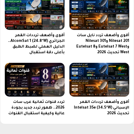
ب
ل
ع
ش
ا
ر
د
و
أ
ط
و
م
أقوى وأضعف تردد نايل سات
أقوى وأضعف ترددات القمر
س
ن
Nilesat 201 وNilesat 301
الجزائري AlcomSat 1 (24.8°W)..
ع
و
وEutelsat 7 West وEutelsat 8
الدليل العملي لضبط الطبق
ز
West تحديث 2026
بأعلى دقة استقبال
ا
ر
ة
ا
ل
ب
ي
أقوى وأضعف ترددات القمر
تردد قنوات ثمانية عرب سات
ئ
الإسباني Intelsat 35e (34.5°W)
2026.. ظهور تردد جديد بجودة
ة
تحديث 2026
عالية وكيفية استقبال القنوات