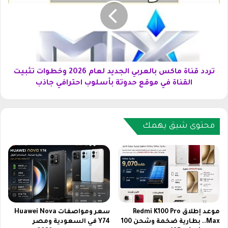
ت
د
ا
ق
س
ن
ع
ا
ة
ة
م
م
ن
ا
تردد قناة ماكس بالعربي الجديد لعام 2026 وخطوات تثبيت
م
ك
القناة في موقع حدوتة بأسلوب احترافي جاذب
س
س
ل
ب
س
ا
ل
ل
محتوى شيق يهمك
ق
ع
ي
ر
ا
ب
م
ي
ة
ا
أ
ل
و
ج
ر
د
موعد إطلاق Redmi K100 Pro
سعر ومواصفات Huawei Nova
ه
ي
Max.. بطارية ضخمة وشحن 100
Y74 في السعودية ومصر