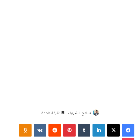
سامح الشريف
دقيقة واحدة
فيسبوك
‫X
لينكدإن
‏Tumblr
بينتيريست
‏Reddit
‏VKontakte
Odnoklassniki
‫Pocket