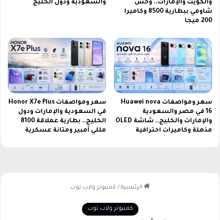
ل
والكويت والإمارات.. وحش
والسعودية ودول الخليج
ق
ق
شاومي ببطارية 8500 وكاميرا
و
200 ميجا
ن
ي
ا
ة
ة
ف
ي
م
و
ق
سعر ومواصفات Huawei nova
سعر ومواصفات Honor X7e Plus
ع
16 في مصر والسعودية
في السعودية والإمارات ودول
ح
والإمارات والخليج.. شاشة OLED
الخليج.. بطارية عملاقة 8100
د
مذهلة وكاميرات احترافية
مللي أمبير ومتانة عسكرية
و
ت
ة
ب
أ
س
ل
و
ب