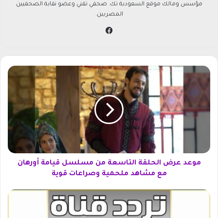
مؤسس ومالك موقع السعودية تك. صحفي تقني وعضو نقابة الصحفيين
المصريين.
في
سب
وك
م
و
ع
د
ع
ر
ض
ا
ل
ح
موعد عرض الحلقة التاسعة من مسلسل قيامة أورهان
ل
مع مشاهد ملحمية وصراعات قوية
ق
ة
ت
ا
ر
ل
د