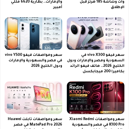
ا
وات وشاشة 185 هرتز قبل
والإمارات.. بطارية 6620 مللي
د
الإطلاق
أمبير
ن
ل
م
ع
ع
ا
م
م
ش
2
ا
0
ه
2
د
6
سعر فيفو vivo X300 في
سعر ومواصفات فيفو vivo Y500
م
و
السعودية ومصر والإمارات ودول
في مصر والسعودية والإمارات
ل
خ
الخليج 2026.. هاتف فيفو الرائد
ودول الخليج 2026
ح
ط
بكاميرا 200 ميجابكسل
م
و
ي
ا
ة
ت
و
ت
ص
ث
ر
ب
ا
ي
ع
ت
سعر ومواصفات Xiaomi Redmi
سعر ومواصفات تابلت Huawei
ا
ا
K100 Pro في مصر والسعودية
MatePad Pro 2026 في مصر
ت