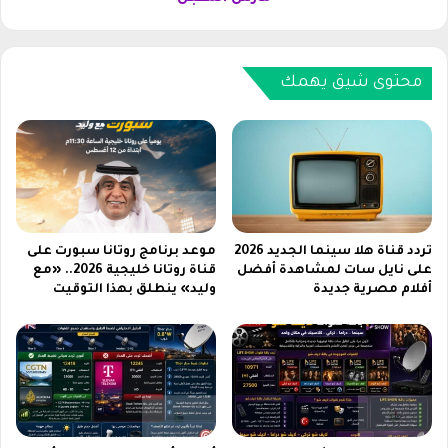
ق
ي
م
ئ
ب
ا
ي
ل
محتوى شيق يهمك
ع
س
ا
ا
ت
ح
م
ة
ر
ل
ت
م
ف
ب
ع
ي
تردد قناة هلا سينما الجديد 2026
موعد برنامج روتانا سبورت على
ة
ع
على نايل سات لمشاهدة أفضل
قناة روتانا خليجية 2026.. «مع
ب
أفلام مصرية جديدة
وليد» ينطلق بهذا التوقيت
ا
ث
ت
ق
ق
ة
و
ف
ي
ي
ة
م
و
ا
م