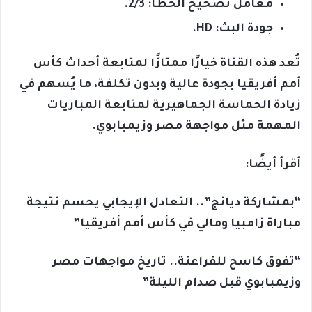
معامل تصحيح الخطأ: 2/3.
جودة البث: HD.
تُعد هذه القناة خيارًا ممتازًا لمتابعة أحداث كأس
أمم أفريقيا بجودة عالية وبدون تكلفة، ما يُسهم في
زيادة الحماسة الجماهيرية لمتابعة المباريات
المهمة مثل مواجهة مصر وزيمبابوي.
أقرأ أيضًا:
“بمشاركة ديانج”.. التعادل الإيجابي يحسم نتيجة
مباراة زامبيا ومالي في كأس أمم أفريقيا”
“تفوق كاسح للفراعنة.. تاريخ مواجهات مصر
وزيمبابوي قبل صدام الليلة”