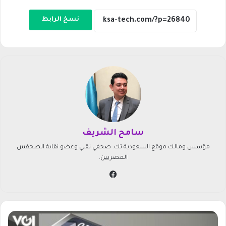
نسخ الرابط
سامح الشريف
مؤسس ومالك موقع السعودية تك. صحفي تقني وعضو نقابة الصحفيين
المصريين.
في
سب
وك
ح