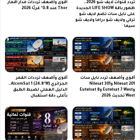
تردد قنوات لايف شو 2026..
أقوى وأضعف ترددات مدار أقمار
ر
ض
ظهور باقة LIFE SHOW الجديدة
Thor عند 0.8° غربًا 2026
س
م
على نايل سات تضم لايف شو
ا
و
تركي ولايف شو دراما ولايف شو
ل
ن
سيما
م
ة
ق
ف
ب
ي
ل
م
ا
ر
س
ا
أقوى وأضعف تردد نايل سات
أقوى وأضعف ترددات القمر
ل
Nilesat 201 وNilesat 301
الجزائري AlcomSat 1 (24.8°W)..
م
وEutelsat 7 West وEutelsat 8
الدليل العملي لضبط الطبق
ق
West تحديث 2026
بأعلى دقة استقبال
ب
ل