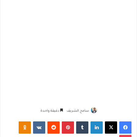
سامح الشريف
دقيقة واحدة
فيسبوك
‫X
لينكدإن
‏Tumblr
بينتيريست
‏Reddit
‏VKontakte
Odnoklassniki
‫Pocket