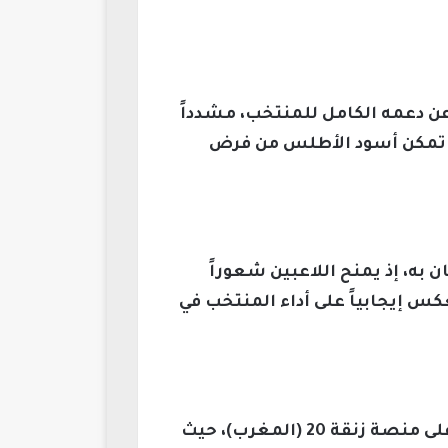
عن دعمه الكامل للمنتخب، مشدداً
 حيث تمكن أسود الأطلس من فرض
به، إذ يمنح اللاعبين شعوراً
كس إيجابياً على أداء المنتخب في
تم نشر هذا الخبر عشية المباراة يوم الاثنين 22 ديسمبر 2026، في تمام الساعة 9:46 مساءً على منصة زنقة 20 (المغرب)، حيث