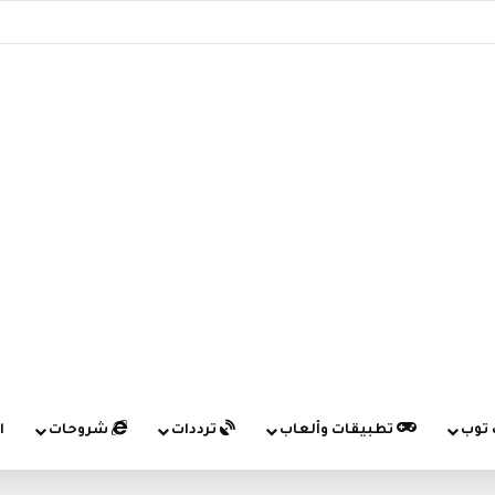
 توب
تطبيقات وألعاب
ترددات
شروحات
ا