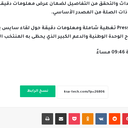
داث والتحقق من التفاصيل لضمان عرض معلومات دقيقة و
ات الصلة من المصدر الأساسي.
ختاماً، نقدم لكم من خلال موقع Pressbee تغطية شاملة ومعلومات دقيقة ح
 الوحدة الوطنية والدعم الكبير الذي يحظى به المنتخب ا
نسخ الرابط
بينتيريست
‏Reddit
‏VKontakte
Odnoklassniki
‫Pocket
مشاركة عبر البريد
طباعة