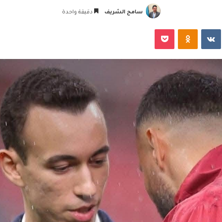
سامح الشريف
دقيقة واحدة
‏VKontakte
Odnoklassniki
‫Pocket