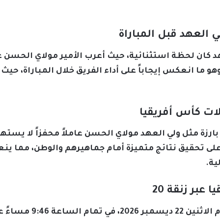
 العهد قبل المباراة
د كان لحظة استثنائية، حيث أعرب الأمير مولاي الحسن 
، وهو ما انعكس إيجاباً على أداء الفريق خلال المباراة،
ات كأس أفريقيا
ة مثل ولي العهد مولاي الحسن عاملاً محفزاً لا يستهان 
لى تحقيق نتائج متميزة أمام جماهيرهم والوطن، مما ينع
ية.
بر زنقة 20