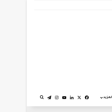
‫X
فيسبوك
لينكدإن
‫YouTube
انستقرام
تيلقرام
لمزيد
بحث عن