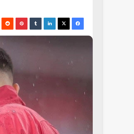
فيسبوك
‫X
لينكدإن
‏Tumblr
بينتيريست
‏Reddit