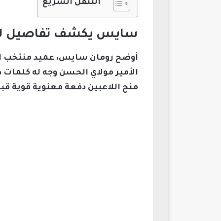
التنقل السريع
سايس يكشف تفاصيل لقائ
أوضح رومان سايس، عميد منتخب الم
الأمير مولاي الحسن وجه له كلمات د
منح اللاعبين دفعة معنوية قوية قبل