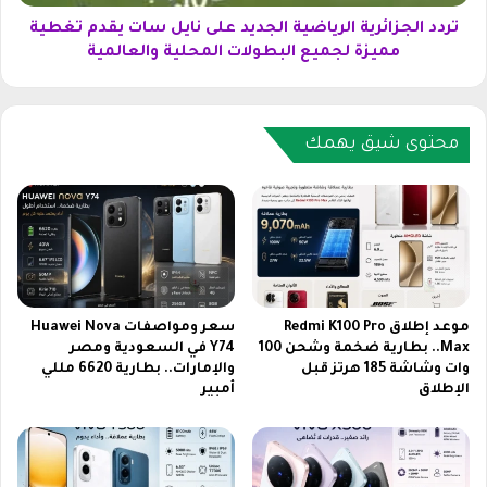
ة
ا
ب
ئ
تردد الجزائرية الرياضية الجديد على نايل سات يقدم تغطية
و
ر
مميزة لجميع البطولات المحلية والعالمية
ي
ي
ن
ة
غ
ا
7
ل
محتوى شيق يهمك
7
ر
7
ي
ي
ا
ن
ض
ق
ي
ذ
ة
ا
ا
ل
ل
موعد إطلاق Redmi K100 Pro
سعر ومواصفات Huawei Nova
أ
ج
Max.. بطارية ضخمة وشحن 100
Y74 في السعودية ومصر
ر
وات وشاشة 185 هرتز قبل
والإمارات.. بطارية 6620 مللي
د
الإطلاق
أمبير
و
ي
ا
د
ح
ع
و
ل
ي
ى