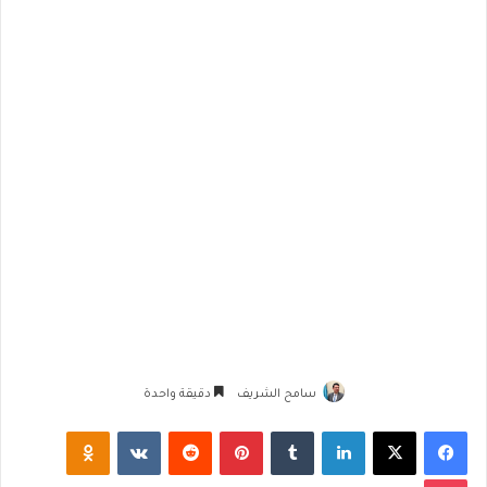
سامح الشريف
دقيقة واحدة
فيسبوك
‫X
لينكدإن
‏Tumblr
بينتيريست
‏Reddit
‏VKontakte
Odnoklassniki
‫Pocket