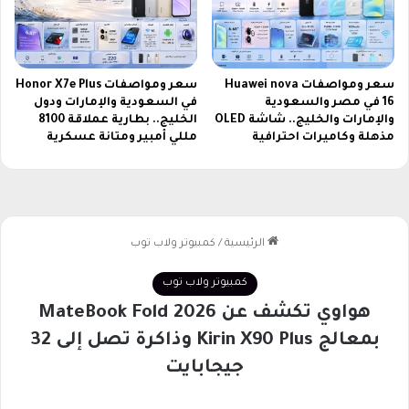
ل
ج
م
ي
سعر ومواصفات Huawei nova
سعر ومواصفات Honor X7e Plus
ع
16 في مصر والسعودية
في السعودية والإمارات ودول
ا
والإمارات والخليج.. شاشة OLED
الخليج.. بطارية عملاقة 8100
ل
مذهلة وكاميرات احترافية
مللي أمبير ومتانة عسكرية
ب
ط
و
ل
ا
ت
ا
ل
م
ح
ل
ي
ة
و