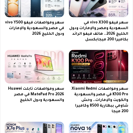
ش
ن
د
ا
ا
ي
سعر فيفو vivo X300 في
سعر ومواصفات فيفو vivo Y500
ن
ل
السعودية ومصر والإمارات ودول
في مصر والسعودية والإمارات
ت
س
الخليج 2026.. هاتف فيفو الرائد
ودول الخليج 2026
ب
ا
بكاميرا 200 ميجابكسل
ا
ت
ه
ي
ا
ق
ل
د
ع
م
ا
ت
ل
غ
م
ط
سعر ومواصفات Xiaomi Redmi
سعر ومواصفات تابلت Huawei
ي
K100 Pro في مصر والسعودية
MatePad Pro 2026 في مصر
ة
والكويت والإمارات.. وحش
والسعودية ودول الخليج
م
شاومي ببطارية 8500 وكاميرا
200 ميجا
م
ي
ز
ة