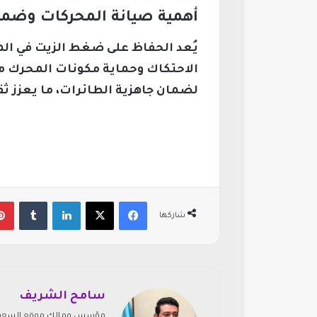
أهمية صيانة المحركات وضما
يُعد الحفاظ على ضغط الزيت في الم
الاحتكاك وحماية مكونات المحرك م
لضمان جاهزية الطائرات، ما يعزز ثق
فيسبوك
‫X
لينكدإن
‏Tumblr
شاركها
سامح الشريف
مؤسس ومالك موقع السعودي