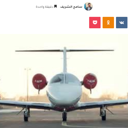
سامح الشريف
دقيقة واحدة
‏VKontakte
Odnoklassniki
‫Pocket