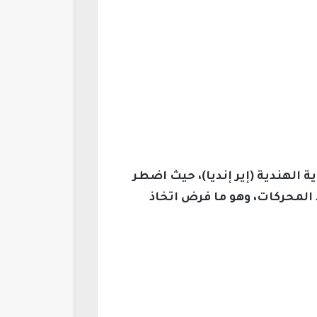
من طراز «بوينغ 777» تابعة للخطوط الجوية الهندية (إير إنديا)، حيث اضطر
 المحركات، وهو ما فرض اتخاذ