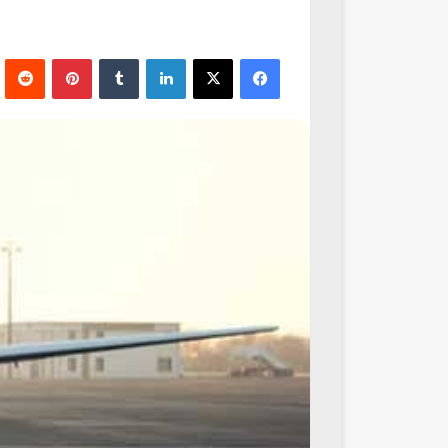
فيسبوك
‫X
لينكدإن
‏Tumblr
بينتيريست
‏Reddit