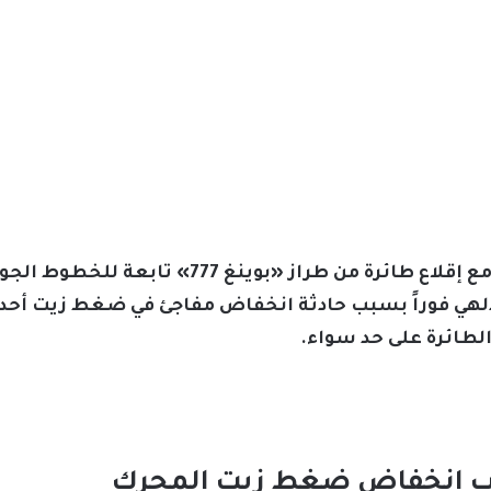
شهدت الأجواء الهندية حالة طارئة مع إقلاع طائرة 
ر دلهي فوراً بسبب حادثة انخفاض مفاجئ في ضغط زيت أحد
لطائرة على حد سواء.
سبب انخفاض ضغط زيت المحرك