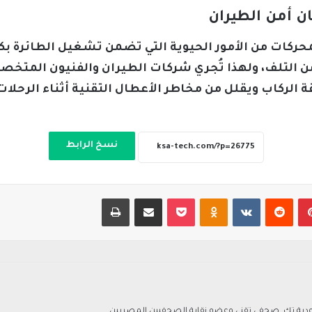
ن أمن الطيران
حركات من الأمور الحيوية التي تضمن تشغيل الطائرة بك
ن التلف، ولهذا تُجري شركات الطيران والفنيون المت
ة الركاب ويقلل من مخاطر الأعطال التقنية أثناء الرحلات
نسخ الرابط
بينتيريست
‏Reddit
‏VKontakte
Odnoklassniki
‫Pocket
مشاركة عبر البريد
طباعة
ة تك. صحفي تقني وعضو نقابة الصحفيين المصريين.