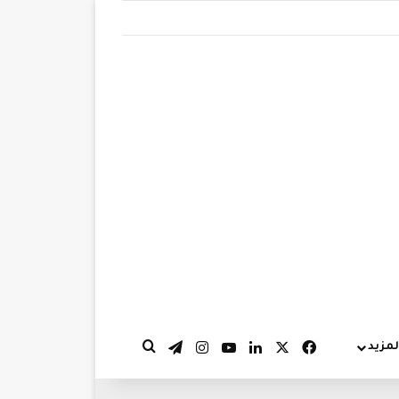
‫X
فيسبوك
لينكدإن
‫YouTube
انستقرام
تيلقرام
لمزيد
بحث عن