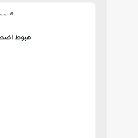
الرئيس
هبوط اضطراري مثير لطا