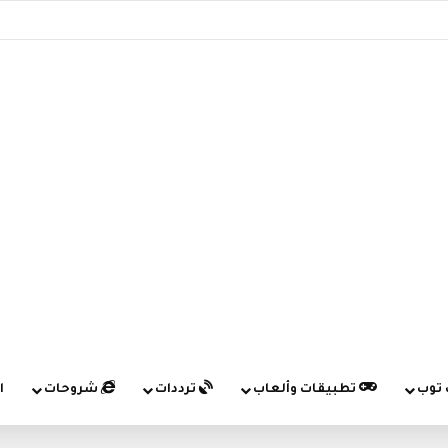
 توب
تطبيقات وألعاب
ترددات
شروحات
ا